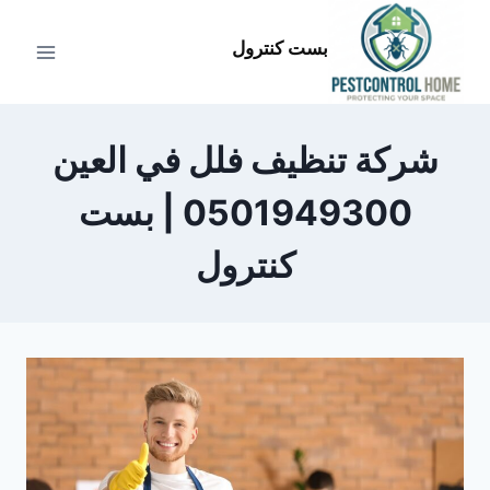
لتجاوز
لى
بست كنترول
لمحتوى
شركة تنظيف فلل في العين
0501949300 | بست
كنترول