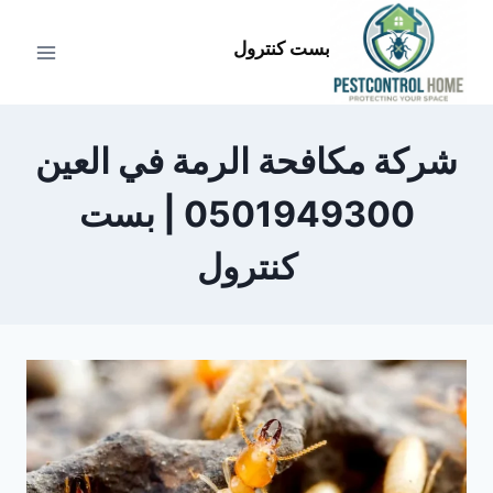
لتجاوز
لى
بست كنترول
لمحتوى
شركة مكافحة الرمة في العين
0501949300 | بست
كنترول