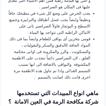
و التي بها قمامة رطبة فمن اهم الاشياء التى تتغذى
عليها فى المكان هو الصراصير .
يجب الحرص على وضع كل شىء في مطبخك جافاً
ونظيفاً وايضاً يجب غسل أطباقك والترابيزة وجميع
الاسطح و البوتجاز فاولاً الصراصير تاتى على
الاماكن الراطبه التى تتواجد بها المياة .
قومى بتخزين أى بواقى للطعام وايضاً بما فى ذلك
المواد الجافة كالدقيق والسكر والبقوليات ،
والبسكويت ، والرز والمكرونة فى اوانى محكمة
الغلق ، لان الصراصير دائماً تنجذب على الاطعمة
المكشوفة والبواقى بالاضافة الى انها تسبب
التسمم الغذائى واذا تم تناول هذه الاطعمة مرة
اخرى فانت ذلك اصابت بالتسمم .
ماهي انواع المبيدات التي تستخدمها
شركة مكافحة الرمة في العين الامانة ؟