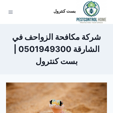
لتجاوز
لى
بست كنترول
لمحتوى
شركة مكافحة الزواحف في
الشارقة 0501949300 |
بست كنترول