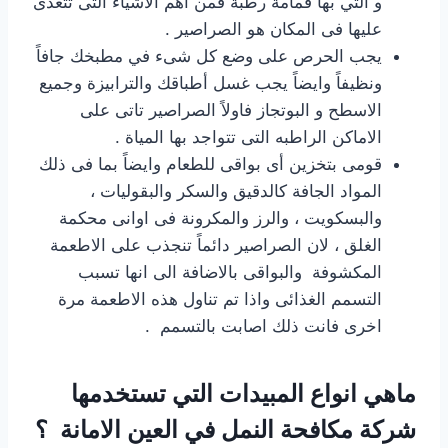
و التي بها قمامة رطبة فمن اهم الاشياء التى تتغذى
عليها فى المكان هو الصراصير .
يجب الحرص على وضع كل شىء في مطبخك جافاً
ونظيفاً وايضاً يجب غسل أطباقك والترابيزة وجميع
الاسطح و البوتجاز فاولاً الصراصير تاتى على
الاماكن الراطبه التى تتواجد بها المياة .
قومى بتخزين أى بواقى للطعام وايضاً بما فى ذلك
المواد الجافة كالدقيق والسكر والبقوليات ،
والبسكويت ، والرز والمكرونة فى اوانى محكمة
الغلق ، لان الصراصير دائماً تنجذب على الاطعمة
المكشوفة والبواقى بالاضافة الى انها تسبب
التسمم الغذائى واذا تم تناول هذه الاطعمة مرة
اخرى فانت ذلك اصابت بالتسمم .
ماهي انواع المبيدات التي تستخدمها
شركة مكافحة النمل في العين الامانة ؟