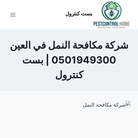
لتجاوز
لى
بست كنترول
لمحتوى
شركة مكافحة النمل في العين
0501949300 | بست
كنترول