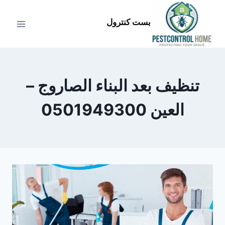
لتجاوز
لى
بست كنترول
لمحتوى
تنظيف بعد البناء الصاروج –
العين 0501949300