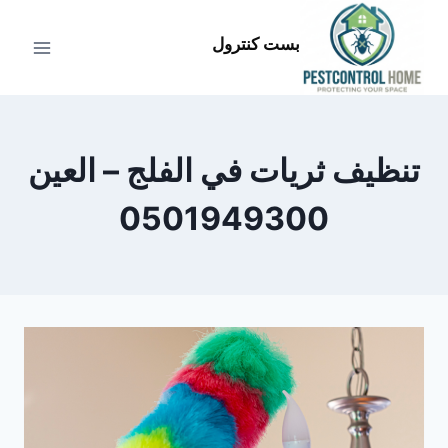
لتجاوز
لى
بست كنترول
لمحتوى
تنظيف ثريات في الفلج – العين
0501949300