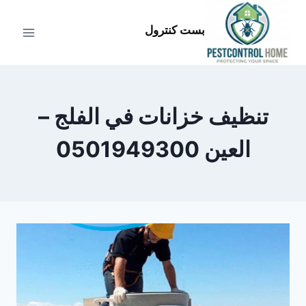
لتجاوز
لى
بست كنترول
لمحتوى
تنظيف خزانات في الفلج –
العين 0501949300