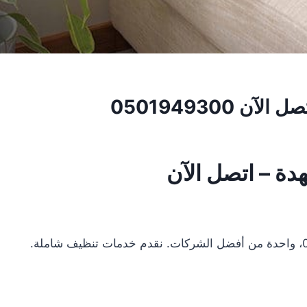
0501949300
دة – اتصل الآن
نحن في شركة تنظيف كنب في النهدة 0501949300، واحدة من أفضل الشركات. نقدم خدمات تنظيف شاملة.