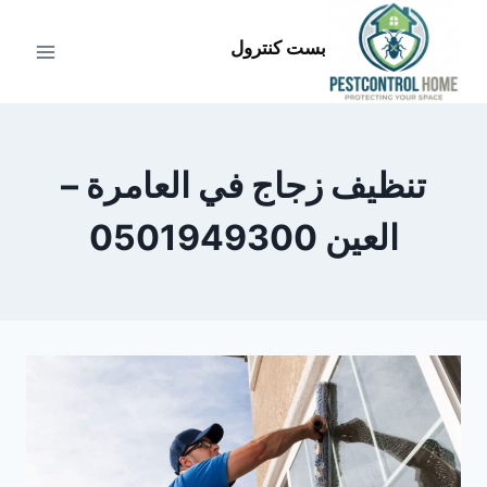
لتجاوز
لى
بست كنترول
لمحتوى
تنظيف زجاج في العامرة –
العين 0501949300