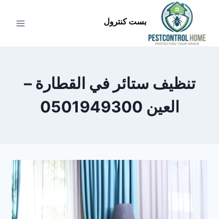
لتجاوز
لى
بست كنترول
لمحتوى
تنظيف ستائر في القطارة –
العين 0501949300