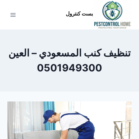
لتجاوز
لى
بست كنترول
لمحتوى
تنظيف كنب المسعودي – العين
0501949300