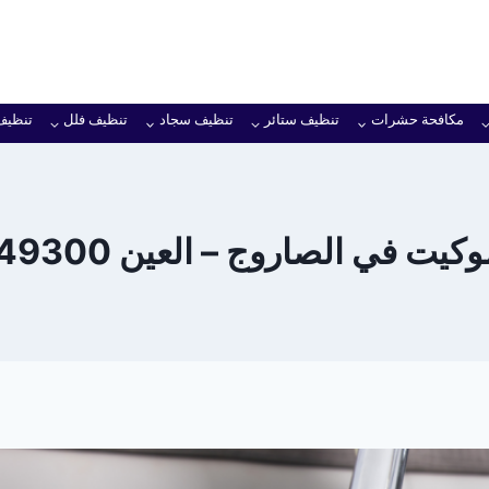
مكافحة حشرات
تنظيف ستائر
تنظيف سجاد
تنظيف فلل
تنظيف
ت في الصاروج – العين 0501949300