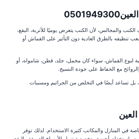
050194
لكنب والمجالس، لأن الكنب يتعرض يوميًا للأتربة، البقع،
يصعب تنظيفه بالطرق العادية دون التأثير على القماش أو
 لنوع القماش، سواء كان مخمل، جلد، قطن، شامواه، أو
الروائح مع الحفاظ على جودة النسيج.
، بل تساعد أيضًا في التخلص من الجراثيم ومسببات
لعين
 خاصة في المنازل والمكاتب كثيرة الاستخدام. لذلك توفر
ت باستخدام أجهزة متخصصة تزيل الأوساخ العميقة والبقع