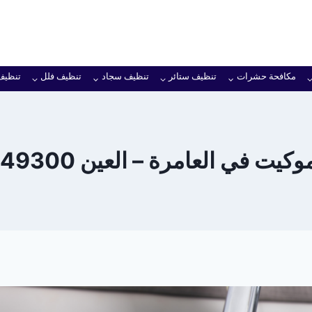
مكافحة حشرات
تنظيف ستائر
تنظيف سجاد
تنظيف فلل
تنظيف
ت في العامرة – العين 0501949300