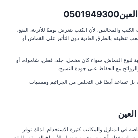
050194
لكنب والمجالس، لأن الكنب يتعرض يوميًا للأتربة، البقع،
يصعب تنظيفه بالطرق العادية دون التأثير على القماش أو
 لنوع القماش، سواء كان مخمل، جلد، قطن، شامواه، أو
الروائح مع الحفاظ على جودة النسيج.
، بل تساعد أيضًا في التخلص من الجراثيم ومسببات
لعين
 خاصة في المنازل والمكاتب كثيرة الاستخدام. لذلك توفر
ت باستخدام أجهزة متخصصة تزيل الأوساخ العميقة والبقع