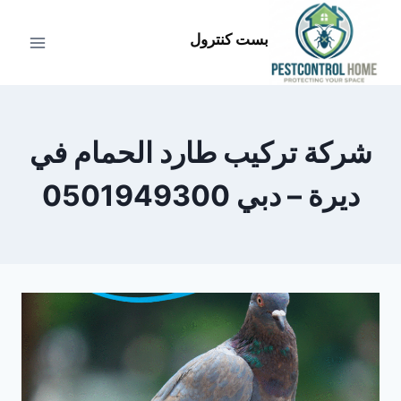
لتجاوز
لى
بست كنترول
لمحتوى
شركة تركيب طارد الحمام في
ديرة – دبي 0501949300