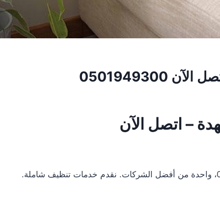
0501949300
دة – اتصل الآن
نحن في شركة تنظيف كنب في النهدة 0501949300، واحدة من أفضل الشركات. نقدم خدمات تنظيف شاملة.