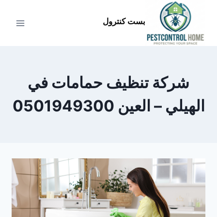
لتجاوز
لى
بست كنترول
لمحتوى
شركة تنظيف حمامات في
الهيلي – العين 0501949300