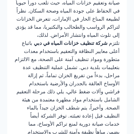
صيانة وتعقيم خزانات المياه، حيث تلعب دوراً حيوياً
في الحفاظ على جودة المياه وصحة السكان. نظراً
لطبيعة المناخ الحار في الإمارات، تتعرض الخزانات
لتراكم الرواسب والطحالب والبكتيريا، مما قد يؤدي
إلى تلوث المياه وانتشار الأمراض. لذلك،
تلتزم
شركة تنظيف خزانات المياه في دبي
باتباع
أعلى معايير النظافة والتعقيم باستخدام معدات
متطورة ومواد تنظيف آمنة على الصحة، مع الالتزام
بتعليمات بلدية دبي. تشمل عملية التنظيف عدة
مراحل، بدءاً من تفريغ الخزان تماماً، ثم إزالة
الأوساخ العالقة بالجدران والأرضية باستخدام
فراشي وآلات ضغط عالي، يلي ذلك مرحلة التعقيم
الشامل باستخدام مواد مطهرة معتمدة من هيئة
الصحة. وأخيراً، يتم شطف الخزان جيداً بالماء
النظيف قبل إعادة تعبئته. توفر الشركة أيضاً
خدمات صيانة دورية لمنع تراكم الأوساخ، مما
يضمن مياهاً نظيفة وآمنة للشرب والاستخدام