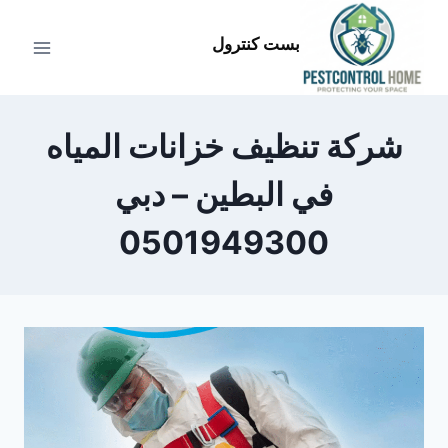
لتجاوز
لى
بست كنترول
لمحتوى
شركة تنظيف خزانات المياه
في البطين – دبي
0501949300