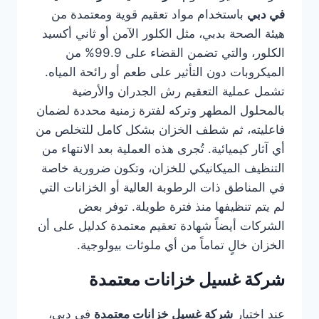
في دبي
باستخدام مواد تعقيم قوية ومعتمدة من
هيئة الصحة بدبي، مثل الكلور الآمن أو ثاني أكسيد
الكلور، والتي تضمن القضاء على 99.9% من
الميكروبات دون التأثير على طعم أو رائحة المياه.
تشمل عملية التعقيم رش الجدران والأرضية
بالمحلول المطهر وتركه لفترة زمنية محددة لضمان
فاعليته، ثم شطف الخزان بشكل كامل للتخلص من
أي آثار كيميائية. تُجرى هذه العملية بعد الانتهاء من
التنظيف الميكانيكي للخزان، وتكون ضرورية خاصة
في المناطق ذات الرطوبة العالية أو الخزانات التي
لم يتم تنظيفها منذ فترة طويلة. توفر بعض
الشركات أيضاً شهادة تعقيم معتمدة كدليل على أن
الخزان خالٍ تماماً من أي ملوثات بيولوجية.
شركة غسيل خزانات معتمدة
عند اختيار
شركة غسيل خزانات معتمدة
في دبي،