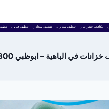
مكافحة حشرات
تنظيف ستائر
تنظيف سجاد
تنظيف فلل
تنظيف
نات في الباهية – ابوظبي 0501949300