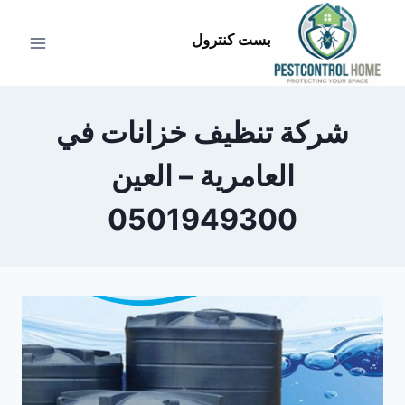
لتجاوز
لى
بست كنترول
لمحتوى
شركة تنظيف خزانات في
العامرية – العين
0501949300