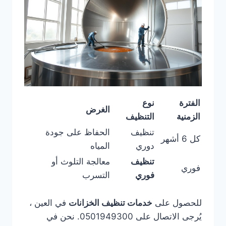
الفترة
نوع
الغرض
الزمنية
التنظيف
تنظيف
الحفاظ على جودة
كل 6 أشهر
دوري
المياه
تنظيف
معالجة التلوث أو
فوري
فوري
التسرب
للحصول على
خدمات تنظيف الخزانات
في العين ،
يُرجى الاتصال على 0501949300. نحن في