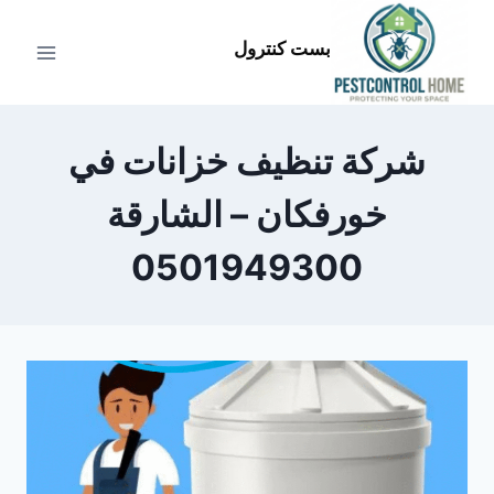
لتجاوز
لى
بست كنترول
لمحتوى
شركة تنظيف خزانات في
خورفكان – الشارقة
0501949300