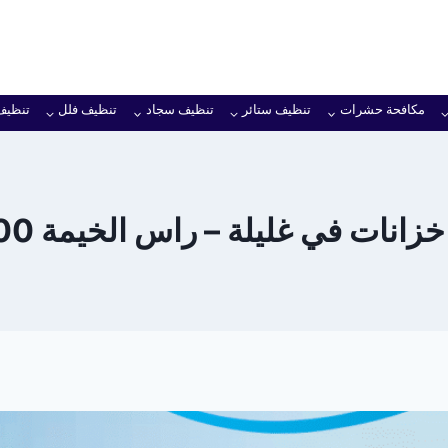
مكافحة حشرات
تنظيف ستائر
تنظيف سجاد
تنظيف فلل
تنظيف
ات في غليلة – راس الخيمة 0501949300