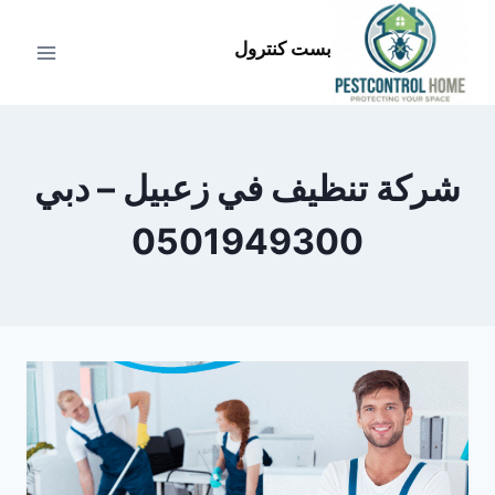
لتجاوز
لى
بست كنترول
لمحتوى
شركة تنظيف في زعبيل – دبي
0501949300