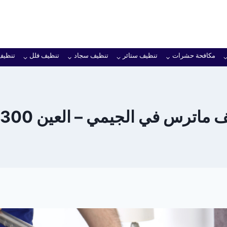
مكافحة حشرات
تنظيف ستائر
تنظيف سجاد
تنظيف فلل
تنظيف
ترس في الجيمي – العين 0501949300