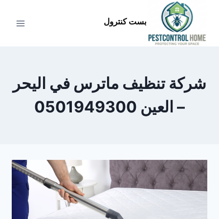
لتجاوز
لى
بست كنترول
لمحتوى
شركة تنظيف ماترس في اليحر
– العين 0501949300