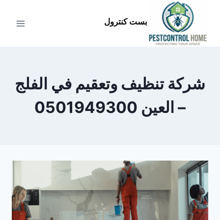
لتجاوز
لى
بست كنترول
لمحتوى
شركة تنظيف وتعقيم في الفلج
– العين 0501949300