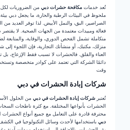
تُعد خدمات
مكافحة حشرات دبي
من الضروريات لكل م
ملحوظ في البيئات الرطبة والحارة، ما يجعل دبي بيئ
الصراصير، البق، والنمل الأبيض. لذا توفر العديد من
فعالة ومبيدات معتمدة من الجهات الصحية. لا يقتصر 
متكاملة تشمل الفحص الدوري، والوقاية، والمتابعة ل
منزلك، مكتبك، أو منشأتك التجارية، فإن اللجوء إلى 
العناء والقلق. فالحشرات لا تسبب فقط الإزعاج، بل 
دائمًا الشركة التي تعتمد على كوادر متخصصة وتستخد
وقت
شركات إبادة الحشرات في دبي
تُعتبر
شركات إبادة الحشرات في دبي
من الحلول الأسا
الحشرات بأنواعها المختلفة. مع كثرة ناطحات السحاب
محترفة قادرة على التعامل مع جميع أنواع الحشرات الز
دبي
باستخدامها لأحدث وسائل التكنولوجيا في الكشف 
بؤر الحشرات، بالإضافة إلى استخدام مبيدات آمنة وغ