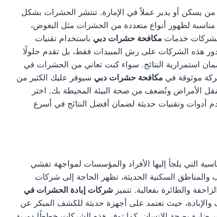
ن يسكن أو يدير عملاً في الإمارة. تنتشر الحشرات بشكل
ة مناسبة لظهور أنواع متعددة من الحشرات مثل البعوض،
 الشركات خدمات
مكافحة حشرات دبي
باستخدام تقنيات
دور هذه الشركات على رش المبيدات فقط، بل تقدم حلولًا
ضمان استمرارية النتائج. سواء كنت تعاني من الحشرات في
شركة موثوقة في
مكافحة حشرات دبي
سيوفر عليك الكثير من
تنقل الأمراض وتُضعف من صحة البيئة المحيطة بك. اختر
م أدوات وتقنيات حديثة لضمان أفضل النتائج في أسرع
سية التي يلجأ إليها الأفراد والمؤسسات لمواجهة تفشي
 والمناطق السكنية الحديثة، تظهر الحاجة إلى شركات
احفة والطائرة بفعالية. تتميز
شركات إبادة الحشرات في
والإبادة، حيث تعتمد على أجهزة حديثة للكشف المبكر عن
ير ضارة بصحة الإنسان. كما توفر هذه الشركات خططًا دورية