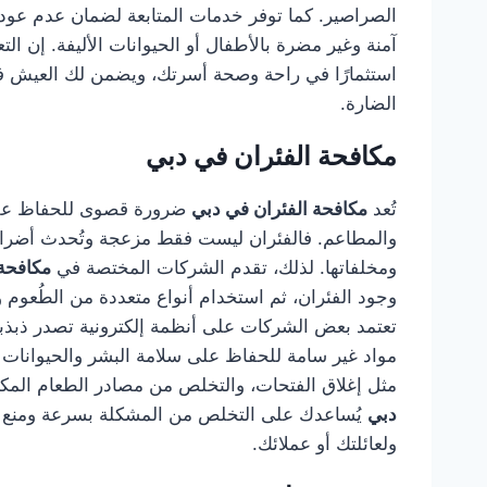
الصراصير. كما توفر خدمات المتابعة لضمان عدم عودت
آمنة وغير مضرة بالأطفال أو الحيوانات الأليفة. إن 
استثمارًا في راحة وصحة أسرتك، ويضمن لك العيش في
الضارة.
مكافحة الفئران في دبي
تُعد
مكافحة الفئران في دبي
ضرورة قصوى للحفاظ على 
والمطاعم. فالفئران ليست فقط مزعجة وتُحدث أضرارًا
ومخلفاتها. لذلك، تقدم الشركات المختصة في
مكافحة 
وجود الفئران، ثم استخدام أنواع متعددة من الطُعوم وا
تعتمد بعض الشركات على أنظمة إلكترونية تصدر ذبذبا
مواد غير سامة للحفاظ على سلامة البشر والحيوانات الأ
مثل إغلاق الفتحات، والتخلص من مصادر الطعام المك
دبي
يُساعدك على التخلص من المشكلة بسرعة ومنع تكرا
ولعائلتك أو عملائك.