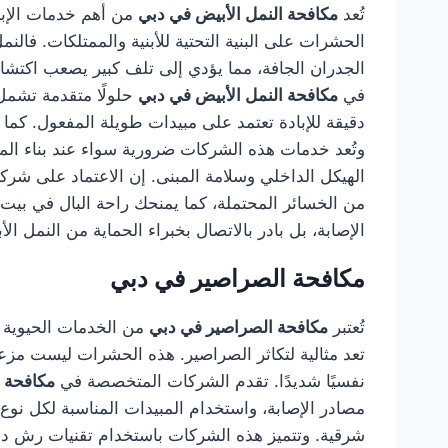
تُعد
مكافحة النمل الأبيض في دبي
من أهم خدمات الإباد
الحشرات على البنية التحتية للأبنية والممتلكات. ف
الجدران الجافة، مما يؤدي إلى تلف كبير يصعب اكتشاف
في
مكافحة النمل الأبيض في دبي
حلولًا متقدمة تشمل
دقيقة للإبادة تعتمد على مبيدات طويلة المفعول. كما ي
وتُعد خدمات هذه الشركات ضرورية سواء عند بناء المنا
الهيكل الداخلي وسلامة المبنى. إن الاعتماد على شر
من الخسائر المحتملة، كما يمنحك راحة البال في بيت
الإصابة، بل بادر بالاتصال بخبراء الحماية من النمل الأ
مكافحة الصراصير في دبي
تُعتبر
مكافحة الصراصير في دبي
من الخدمات الحيوية ال
تعد مثالية لتكاثر الصراصير. هذه الحشرات ليست مزع
نفسيًا شديدًا. تقدم الشركات المتخصصة في
مكافحة 
مصادر الإصابة، واستخدام المبيدات المناسبة لكل نوع 
شرقية. وتتميز هذه الشركات باستخدام تقنيات رش دق