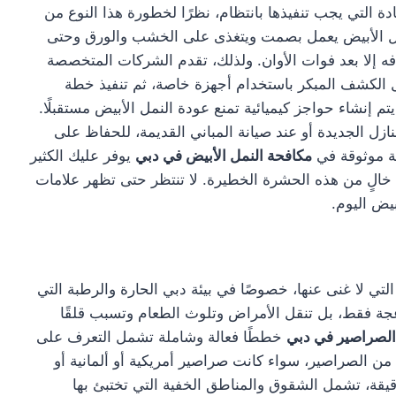
ة التي يجب تنفيذها بانتظام، نظرًا لخطورة هذا النوع من
النمل الأبيض يعمل بصمت ويتغذى على الخشب والورق وحتى
ه إلا بعد فوات الأوان. ولذلك، تقدم الشركات المتخصصة
 الكشف المبكر باستخدام أجهزة خاصة، ثم تنفيذ خطة
تم إنشاء حواجز كيميائية تمنع عودة النمل الأبيض مستقبلًا.
زل الجديدة أو عند صيانة المباني القديمة، للحفاظ على
كة موثوقة في
مكافحة النمل الأبيض في دبي
يوفر عليك الكثير
 خالٍ من هذه الحشرة الخطيرة. لا تنتظر حتى تظهر علامات
بيض اليوم.
تي لا غنى عنها، خصوصًا في بيئة دبي الحارة والرطبة التي
جة فقط، بل تنقل الأمراض وتلوث الطعام وتسبب قلقًا
الصراصير في دبي
خططًا فعالة وشاملة تشمل التعرف على
من الصراصير، سواء كانت صراصير أمريكية أو ألمانية أو
يقة، تشمل الشقوق والمناطق الخفية التي تختبئ بها