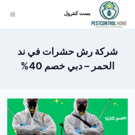
لتجاوز
لى
بست كنترول
لمحتوى
شركة رش حشرات في ند
الحمر – دبي خصم 40%