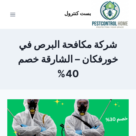
لتجاوز
لى
بست كنترول
لمحتوى
شركة مكافحة البرص في
خورفكان – الشارقة خصم
40%