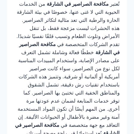
تُعتبر
مكافحة الصراصير في الشارقة
من الخدمات
الحيوية التي لا غنى عنها، خصوصًا في بيئة الشارقة
الحارة والرطبة التي تعد مثالية لتكاثر الصراصير.
هذه الحشرات ليست مزعجة فقط، بل تنقل
الأمراض وتلوث الطعام وتسبب قلقًا نفسيًا شديدًا.
تقدم الشركات المتخصصة في
مكافحة الصراصير
في الشارقة
خططًا فعالة وشاملة تشمل التعرف
على مصادر الإصابة، واستخدام المبيدات المناسبة
لكل نوع من الصراصير، سواء كانت صراصير
أمريكية أو ألمانية أو شرقية. وتتميز هذه الشركات
باستخدام تقنيات رش دقيقة، تشمل الشقوق
والمناطق الخفية التي تختبئ بها الصراصير. كما
توفر خدمات المتابعة لضمان عدم عودتها مرة
أخرى. من المهم أيضًا أن تكون المواد المستخدمة
آمنة وغير مضرة بالأطفال أو الحيوانات الأليفة. إن
التعاقد مع جهة متخصصة في
مكافحة الصراصير في
الشارقة
يُعد استثمارًا في راحة وصحة أسرتك،