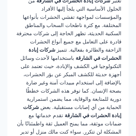
تُعتبر
شركات إبادة الحشرات في الشارقة
من
الحلول الأساسية التي يلجأ إليها الأفراد
والمؤسسات لمواجهة تفشي الحشرات بأنواعها
المختلفة. مع كثرة ناطحات السحاب والمناطق
السكنية الحديثة، تظهر الحاجة إلى شركات محترفة
قادرة على التعامل مع جميع أنواع الحشرات
الزاحفة والطائرة بفعالية. تتميز
شركات إبادة
الحشرات في الشارقة
باستخدامها لأحدث وسائل
التكنولوجيا في الكشف والإبادة، حيث تعتمد على
أجهزة حديثة للكشف المبكر عن بؤر الحشرات،
بالإضافة إلى استخدام مبيدات آمنة وغير ضارة
بصحة الإنسان. كما توفر هذه الشركات خططًا
دورية للمتابعة والوقاية، مما يضمن استمرارية
الحماية من أي إصابات مستقبلية. بعض
شركات
إبادة الحشرات في الشارقة
تقدم خدماتها مع
ضمانات موثقة، مما يمنح العميل ثقة واطمئنانًا بأن
المشكلة لن تتكرر. سواء كنت مالك منزل أو تدير