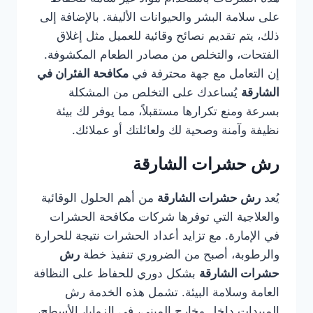
على سلامة البشر والحيوانات الأليفة. بالإضافة إلى
ذلك، يتم تقديم نصائح وقائية للعميل مثل إغلاق
الفتحات، والتخلص من مصادر الطعام المكشوفة.
إن التعامل مع جهة محترفة في
مكافحة الفئران في
الشارقة
يُساعدك على التخلص من المشكلة
بسرعة ومنع تكرارها مستقبلاً، مما يوفر لك بيئة
نظيفة وآمنة وصحية لك ولعائلتك أو عملائك.
رش حشرات الشارقة
يُعد
رش حشرات الشارقة
من أهم الحلول الوقائية
والعلاجية التي توفرها شركات مكافحة الحشرات
في الإمارة. مع تزايد أعداد الحشرات نتيجة للحرارة
والرطوبة، أصبح من الضروري تنفيذ خطة
رش
حشرات الشارقة
بشكل دوري للحفاظ على النظافة
العامة وسلامة البيئة. تشمل هذه الخدمة رش
المبيدات داخل وخارج المبنى، في الزوايا، الأسطح،