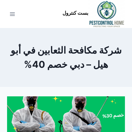
لتجاوز
لى
بست كنترول
لمحتوى
شركة مكافحة الثعابين في أبو
هيل – دبي خصم 40%