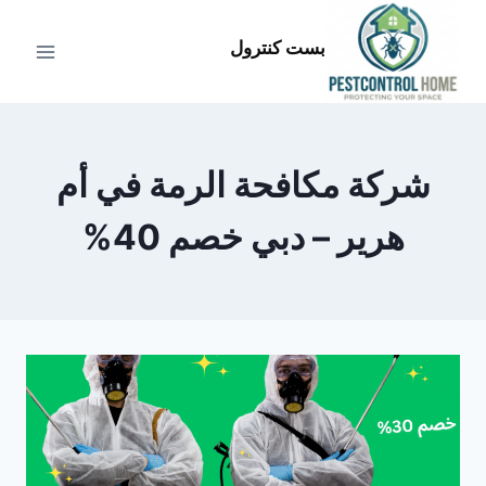
لتجاوز
لى
بست كنترول
لمحتوى
شركة مكافحة الرمة في أم
هرير – دبي خصم 40%