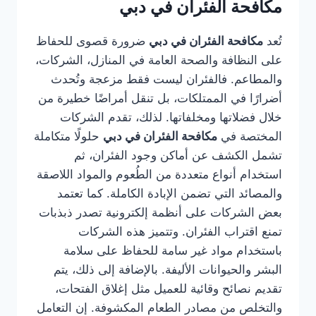
مكافحة الفئران في دبي
تُعد
مكافحة الفئران في دبي
ضرورة قصوى للحفاظ
على النظافة والصحة العامة في المنازل، الشركات،
والمطاعم. فالفئران ليست فقط مزعجة وتُحدث
أضرارًا في الممتلكات، بل تنقل أمراضًا خطيرة من
خلال فضلاتها ومخلفاتها. لذلك، تقدم الشركات
المختصة في
مكافحة الفئران في دبي
حلولًا متكاملة
تشمل الكشف عن أماكن وجود الفئران، ثم
استخدام أنواع متعددة من الطُعوم والمواد اللاصقة
والمصائد التي تضمن الإبادة الكاملة. كما تعتمد
بعض الشركات على أنظمة إلكترونية تصدر ذبذبات
تمنع اقتراب الفئران. وتتميز هذه الشركات
باستخدام مواد غير سامة للحفاظ على سلامة
البشر والحيوانات الأليفة. بالإضافة إلى ذلك، يتم
تقديم نصائح وقائية للعميل مثل إغلاق الفتحات،
والتخلص من مصادر الطعام المكشوفة. إن التعامل