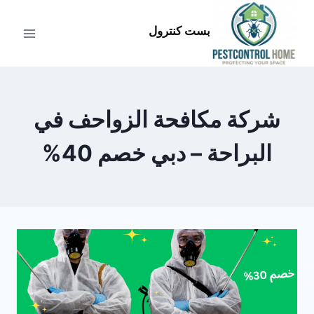
لتجاوز
لى
بست كنترول
لمحتوى
شركة مكافحة الزواحف في
البراحة – دبي خصم 40%