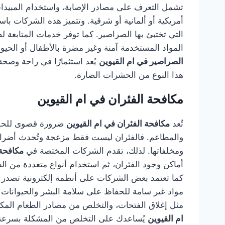
تشمل التعرف على مصادر الإصابة، واستخدام المبيدا
أمريكية أو ألمانية أو شرقية. وتتميز هذه الشركات 
التي تختبئ بها الصراصير. كما توفر خدمات المتابعة 
المواد المستخدمة آمنة وغير مضرة بالأطفال أو الحيو
الصراصير في ام القيوين
يُعد استثمارًا في راحة وصح
هذا النوع من الحشرات الضارة.
مكافحة الفئران في ام القيوين
تُعد
مكافحة الفئران في ام القيوين
ضرورة قصوى للحفاظ
والمطاعم. فالفئران ليست فقط مزعجة وتُحدث أضرارًا
ومخلفاتها. لذلك، تقدم الشركات المختصة في
مكافحة 
أماكن وجود الفئران، ثم استخدام أنواع متعددة من الطُ
كما تعتمد بعض الشركات على أنظمة إلكترونية تصدر ذ
مواد غير سامة للحفاظ على سلامة البشر والحيوانات الأ
مثل إغلاق الفتحات، والتخلص من مصادر الطعام المك
ام القيوين
يُساعدك على التخلص من المشكلة بسرعة ومن