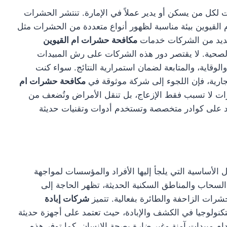
لكل من يسكن أو يدير عملاً في الإمارة. تنتشر الحشرات
 القيوين بيئة مناسبة لظهور أنواع متعددة من الحشرات مثل
العديد من الشركات خدمات
مكافحة حشرات ام القيوين
الصحية. لا يقتصر دور هذه الشركات على رش المبيدات
وقاية، والمتابعة لضمان استمرارية النتائج. سواء كنت
ارية، فإن اللجوء إلى شركة موثوقة في
مكافحة حشرات ام
رات لا تسبب فقط الإزعاج، بل تنقل الأمراض وتُضعف من
تمد على كوادر متخصصة وتستخدم أدوات وتقنيات حديثة
الأساسية التي يلجأ إليها الأفراد والمؤسسات لمواجهة
لسحاب والمناطق السكنية الحديثة، تظهر الحاجة إلى
رات الزاحفة والطائرة بفعالية. تتميز
شركات إبادة
كنولوجيا في الكشف والإبادة، حيث تعتمد على أجهزة حديثة
م مبيدات آمنة وغير ضارة بصحة الإنسان. كما توفر هذه