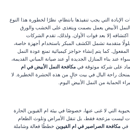
الإبادة التي يجب تنفيذها بانتظام، نظرًا لخطورة هذا النوع
. فالنمل الأبيض يعمل بصمت ويتغذى على الخشب والورق
كتشافه إلا بعد فوات الأوان. ولذلك، تقدم الشركات
ولًا متقدمة تشمل الكشف المبكر باستخدام أجهزة خاصة،
المفعول. كما يتم إنشاء حواجز كيميائية تمنع عودة النمل
ء عند بناء المنازل الجديدة أو عند صيانة المباني القديمة،
عتماد على شركة موثوقة في
مكافحة النمل الأبيض في ام
يمنحك راحة البال في بيت خالٍ من هذه الحشرة الخطيرة. لا
راء الحماية من النمل الأبيض اليوم.
وية التي لا غنى عنها، خصوصًا في بيئة ام القيوين الحارة
شرات ليست مزعجة فقط، بل تنقل الأمراض وتلوث الطعام
ة في
مكافحة الصراصير في ام القيوين
خططًا فعالة وشاملة