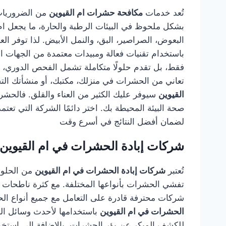
تُعد خدمات
مكافحة حشرات ام القيوين
من الضروريات 
بشكل ملحوظ في البيئات الرطبة والحارة، ما يجعل ام
البعوض، الصراصير، البق، والنمل الأبيض. لذا توفر 
باستخدام تقنيات فعالة ومبيدات معتمدة من الجهات 
فقط، بل تقدم حلولًا متكاملة تشمل الفحص الدوري، وال
تعاني من الحشرات في منزلك، مكتبك، أو منشأتك التج
القيوين
سيوفر عليك الكثير من العناء والقلق. فالحش
صحة البيئة المحيطة بك. اختر دائمًا الشركة التي تع
لضمان أفضل النتائج في أسرع وقت
شركات إبادة الحشرات في ام القيوين
تُعتبر
شركات إبادة الحشرات في ام القيوين
من الحلول 
تفشي الحشرات بأنواعها المختلفة. مع كثرة ناطحات ا
شركات محترفة قادرة على التعامل مع جميع أنواع الحش
الحشرات في ام القيوين
باستخدامها لأحدث وسائل الت
للكشف المبكر عن بؤر الحشرات، بالإضافة إلى استخدا