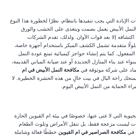
الإبادة التي يجب تنفيذها بانتظام، نظرًا لخطورة هذا النوع
. فالنمل الأبيض يعمل بصمت ويتغذى على الخشب والورق
كتشافه إلا بعد فوات الأوان. ولذلك، تقدم الشركات
ولًا متقدمة تشمل الكشف المبكر باستخدام أجهزة خاصة،
المفعول. كما يتم إنشاء حواجز كيميائية تمنع عودة النمل
ء عند بناء المنازل الجديدة أو عند صيانة المباني القديمة،
عتماد على شركة موثوقة في
مكافحة النمل الأبيض في ام
يمنحك راحة البال في بيت خالٍ من هذه الحشرة الخطيرة. لا
راء الحماية من النمل الأبيض اليوم.
وية التي لا غنى عنها، خصوصًا في بيئة ام القيوين الحارة
شرات ليست مزعجة فقط، بل تنقل الأمراض وتلوث الطعام
ة في
مكافحة الصراصير في ام القيوين
خططًا فعالة وشاملة