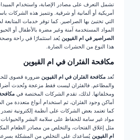
تشمل التعرف على مصادر الإصابة، واستخدام المبيدا
أمريكية أو ألمانية أو شرقية. وتتميز هذه الشركات 
التي تختبئ بها الصراصير. كما توفر خدمات المتابعة 
المواد المستخدمة آمنة وغير مضرة بالأطفال أو الحيو
الصراصير في ام القيوين
يُعد استثمارًا في راحة وصح
هذا النوع من الحشرات الضارة.
مكافحة الفئران في ام القيوين
تُعد
مكافحة الفئران في ام القيوين
ضرورة قصوى للحفاظ
والمطاعم. فالفئران ليست فقط مزعجة وتُحدث أضرارًا
ومخلفاتها. لذلك، تقدم الشركات المختصة في
مكافحة 
أماكن وجود الفئران، ثم استخدام أنواع متعددة من الطُ
كما تعتمد بعض الشركات على أنظمة إلكترونية تصدر ذ
مواد غير سامة للحفاظ على سلامة البشر والحيوانات الأ
مثل إغلاق الفتحات، والتخلص من مصادر الطعام المك
ام القيوين
يُساعدك على التخلص من المشكلة بسرعة ومن