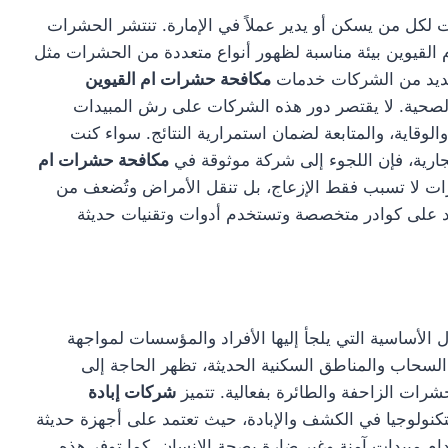
لكل من يسكن أو يدير عملاً في الإمارة. تنتشر الحشرات
 القيوين بيئة مناسبة لظهور أنواع متعددة من الحشرات مثل
العديد من الشركات خدمات
مكافحة حشرات ام القيوين
الصحية. لا يقتصر دور هذه الشركات على رش المبيدات
وقاية، والمتابعة لضمان استمرارية النتائج. سواء كنت
ارية، فإن اللجوء إلى شركة موثوقة في
مكافحة حشرات ام
رات لا تسبب فقط الإزعاج، بل تنقل الأمراض وتُضعف من
تمد على كوادر متخصصة وتستخدم أدوات وتقنيات حديثة
الأساسية التي يلجأ إليها الأفراد والمؤسسات لمواجهة
لسحاب والمناطق السكنية الحديثة، تظهر الحاجة إلى
رات الزاحفة والطائرة بفعالية. تتميز
شركات إبادة
كنولوجيا في الكشف والإبادة، حيث تعتمد على أجهزة حديثة
م مبيدات آمنة وغير ضارة بصحة الإنسان. كما توفر هذه