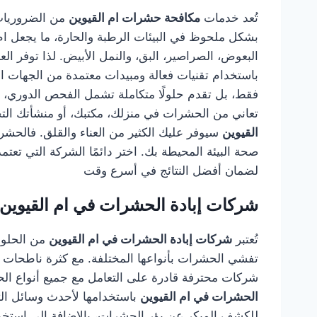
تُعد خدمات
مكافحة حشرات ام القيوين
من الضروريات 
بشكل ملحوظ في البيئات الرطبة والحارة، ما يجعل ام
البعوض، الصراصير، البق، والنمل الأبيض. لذا توفر 
باستخدام تقنيات فعالة ومبيدات معتمدة من الجهات 
فقط، بل تقدم حلولًا متكاملة تشمل الفحص الدوري، وال
تعاني من الحشرات في منزلك، مكتبك، أو منشأتك التج
القيوين
سيوفر عليك الكثير من العناء والقلق. فالحش
صحة البيئة المحيطة بك. اختر دائمًا الشركة التي تع
لضمان أفضل النتائج في أسرع وقت
شركات إبادة الحشرات في ام القيوين
تُعتبر
شركات إبادة الحشرات في ام القيوين
من الحلول 
تفشي الحشرات بأنواعها المختلفة. مع كثرة ناطحات ا
شركات محترفة قادرة على التعامل مع جميع أنواع الحش
الحشرات في ام القيوين
باستخدامها لأحدث وسائل الت
للكشف المبكر عن بؤر الحشرات، بالإضافة إلى استخدا