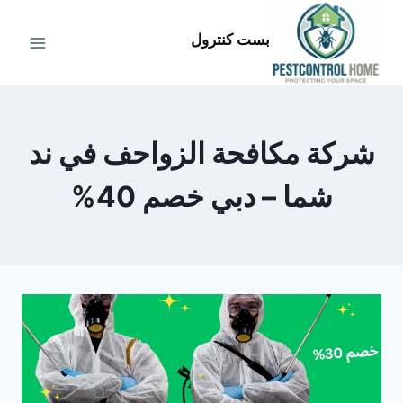
لتجاوز
لى
بست كنترول
لمحتوى
شركة مكافحة الزواحف في ند
شما – دبي خصم 40%