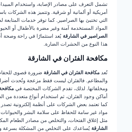
تشمل التعرف على مصادر الإصابة، واستخدام المبيدا
أمريكية أو ألمانية أو شرقية. وتتميز هذه الشركات 
التي تختبئ بها الصراصير. كما توفر خدمات المتابعة 
المواد المستخدمة آمنة وغير مضرة بالأطفال أو الحيو
الصراصير في الشارقة
يُعد استثمارًا في راحة وصحة 
هذا النوع من الحشرات الضارة.
مكافحة الفئران في الشارقة
تُعد
مكافحة الفئران في الشارقة
ضرورة قصوى للحفاظ ع
والمطاعم. فالفئران ليست فقط مزعجة وتُحدث أضرارًا
ومخلفاتها. لذلك، تقدم الشركات المختصة في
مكافحة 
أماكن وجود الفئران، ثم استخدام أنواع متعددة من الطُ
كما تعتمد بعض الشركات على أنظمة إلكترونية تصدر ذ
مواد غير سامة للحفاظ على سلامة البشر والحيوانات الأ
مثل إغلاق الفتحات، والتخلص من مصادر الطعام المك
الشارقة
يُساعدك على التخلص من المشكلة بسرعة ومنع 