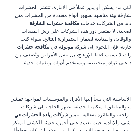
ل من يسكن أو يدير عملاً في الإمارة. تنتشر الحشرات
شارقة بيئة مناسبة لظهور أنواع متعددة من الحشرات مثل
العديد من الشركات خدمات
مكافحة حشرات الشارقة
الصحية. لا يقتصر دور هذه الشركات على رش المبيدات
وقاية، والمتابعة لضمان استمرارية النتائج. سواء كنت
ارية، فإن اللجوء إلى شركة موثوقة في
مكافحة حشرات
شرات لا تسبب فقط الإزعاج، بل تنقل الأمراض وتُضعف من
تمد على كوادر متخصصة وتستخدم أدوات وتقنيات حديثة
أساسية التي يلجأ إليها الأفراد والمؤسسات لمواجهة تفشي
 والمناطق السكنية الحديثة، تظهر الحاجة إلى شركات
احفة والطائرة بفعالية. تتميز
شركات إبادة الحشرات في
كشف والإبادة، حيث تعتمد على أجهزة حديثة للكشف المبكر
 وغير ضارة بصحة الإنسان. كما توفر هذه الشركات خططًا