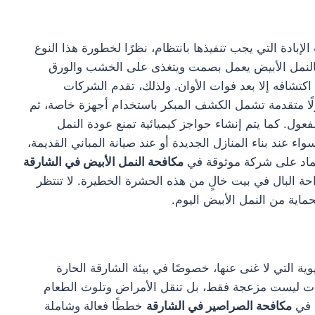
إبادة التي يجب تنفيذها بانتظام، نظرًا لخطورة هذا النوع
. فالنمل الأبيض يعمل بصمت ويتغذى على الخشب والورق
كتشافه إلا بعد فوات الأوان. ولذلك، تقدم الشركات
ًا متقدمة تشمل الكشف المبكر باستخدام أجهزة خاصة، ثم
فعول. كما يتم إنشاء حواجز كيميائية تمنع عودة النمل
ء عند بناء المنازل الجديدة أو عند صيانة المباني القديمة،
عتماد على شركة موثوقة في
مكافحة النمل الأبيض في الشارقة
احة البال في بيت خالٍ من هذه الحشرة الخطيرة. لا تنتظر
حماية من النمل الأبيض اليوم.
ة التي لا غنى عنها، خصوصًا في بيئة الشارقة الحارة
شرات ليست مزعجة فقط، بل تنقل الأمراض وتلوث الطعام
ة في
مكافحة الصراصير في الشارقة
خططًا فعالة وشاملة