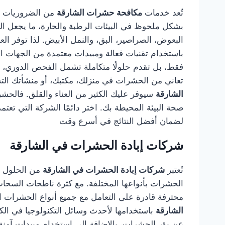
تُعد خدمات
مكافحة حشرات الشارقة
من الضروريات لك
بشكل ملحوظ في البيئات الرطبة والحارة، ما يجعل ال
البعوض، الصراصير، البق، والنمل الأبيض. لذا توفر 
باستخدام تقنيات فعالة ومبيدات معتمدة من الجهات 
فقط، بل تقدم حلولًا متكاملة تشمل الفحص الدوري، وال
تعاني من الحشرات في منزلك، مكتبك، أو منشأتك التج
الشارقة
سيوفر عليك الكثير من العناء والقلق. فالح
صحة البيئة المحيطة بك. اختر دائمًا الشركة التي تع
لضمان أفضل النتائج في أسرع وقت
شركات إبادة الحشرات في الشارقة
تُعتبر
شركات إبادة الحشرات في الشارقة
من الحلول ال
الحشرات بأنواعها المختلفة. مع كثرة ناطحات السحاب
محترفة قادرة على التعامل مع جميع أنواع الحشرات الز
الشارقة
باستخدامها لأحدث وسائل التكنولوجيا في ال
عن بؤر الحشرات، بالإضافة إلى استخدام مبيدات آمنة