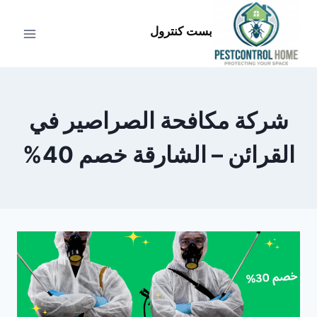
لتجاوز
لى
بست كنترول
لمحتوى
شركة مكافحة الصراصير في
القرائن – الشارقة خصم 40%