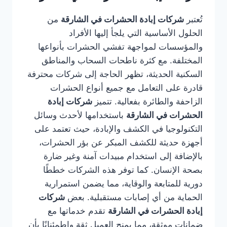
تُعتبر
شركات إبادة الحشرات في الشارقة
من
الحلول الأساسية التي يلجأ إليها الأفراد
والمؤسسات لمواجهة تفشي الحشرات بأنواعها
المختلفة. مع كثرة ناطحات السحاب والمناطق
السكنية الحديثة، تظهر الحاجة إلى شركات محترفة
قادرة على التعامل مع جميع أنواع الحشرات
الزاحفة والطائرة بفعالية. تتميز
شركات إبادة
الحشرات في الشارقة
باستخدامها لأحدث وسائل
التكنولوجيا في الكشف والإبادة، حيث تعتمد على
أجهزة حديثة للكشف المبكر عن بؤر الحشرات،
بالإضافة إلى استخدام مبيدات آمنة وغير ضارة
بصحة الإنسان. كما توفر هذه الشركات خططًا
دورية للمتابعة والوقاية، مما يضمن استمرارية
الحماية من أي إصابات مستقبلية. بعض
شركات
إبادة الحشرات في الشارقة
تقدم خدماتها مع
ضمانات موثقة، مما يمنح العميل ثقة واطمئنانًا بأن