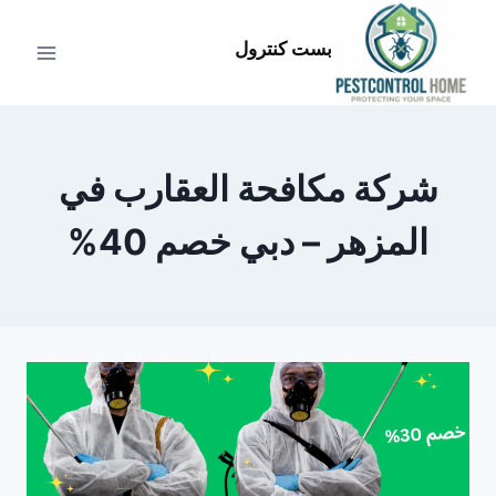
لتجاوز
لى
بست كنترول
لمحتوى
شركة مكافحة العقارب في
المزهر – دبي خصم 40%