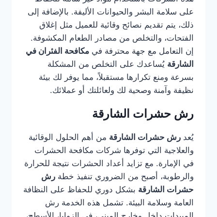
على سلامة البشر والحيوانات الأليفة. بالإضافة إلى
ذلك، يتم تقديم نصائح وقائية للعميل مثل إغلاق
الفتحات، والتخلص من مصادر الطعام المكشوفة.
إن التعامل مع جهة محترفة في
مكافحة الفئران في
الشارقة
يُساعدك على التخلص من المشكلة
بسرعة ومنع تكرارها مستقبلاً، مما يوفر لك بيئة
نظيفة وآمنة وصحية لك ولعائلتك أو عملائك.
رش حشرات الشارقة
يُعد
رش حشرات الشارقة
من أهم الحلول الوقائية
والعلاجية التي توفرها شركات مكافحة الحشرات
في الإمارة. مع تزايد أعداد الحشرات نتيجة للحرارة
والرطوبة، أصبح من الضروري تنفيذ خطة
رش
حشرات الشارقة
بشكل دوري للحفاظ على النظافة
العامة وسلامة البيئة. تشمل هذه الخدمة رش
المبيدات داخل وخارج المبنى، في الزوايا، الأسطح،