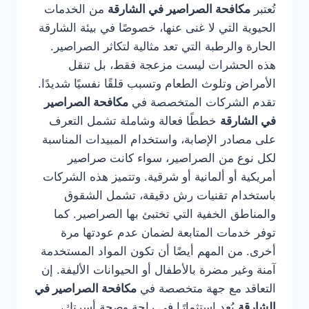
تُعتبر
مكافحة الصراصير في الشارقة
من الخدمات
الحيوية التي لا غنى عنها، خصوصًا في بيئة الشارقة
الحارة والرطبة التي تعد مثالية لتكاثر الصراصير.
هذه الحشرات ليست مزعجة فقط، بل تنقل
الأمراض وتلوث الطعام وتسبب قلقًا نفسيًا شديدًا.
تقدم الشركات المتخصصة في
مكافحة الصراصير
في الشارقة
خططًا فعالة وشاملة تشمل التعرف
على مصادر الإصابة، واستخدام المبيدات المناسبة
لكل نوع من الصراصير، سواء كانت صراصير
أمريكية أو ألمانية أو شرقية. وتتميز هذه الشركات
باستخدام تقنيات رش دقيقة، تشمل الشقوق
والمناطق الخفية التي تختبئ بها الصراصير. كما
توفر خدمات المتابعة لضمان عدم عودتها مرة
أخرى. من المهم أيضًا أن تكون المواد المستخدمة
آمنة وغير مضرة بالأطفال أو الحيوانات الأليفة. إن
التعاقد مع جهة متخصصة في
مكافحة الصراصير في
الشارقة
يُعد استثمارًا في راحة وصحة أسرتك،