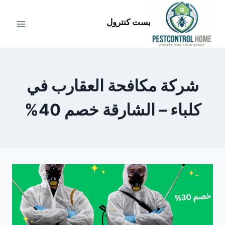
لتجاوز
لى
بست كنترول
لمحتوى
شركة مكافحة العقارب في
كلباء – الشارقة خصم 40%