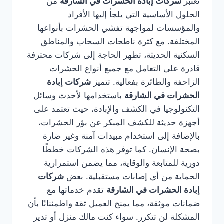
تُعتبر
شركات إبادة الحشرات في الشارقة
من
الحلول الأساسية التي يلجأ إليها الأفراد
والمؤسسات لمواجهة تفشي الحشرات بأنواعها
المختلفة. مع كثرة ناطحات السحاب والمناطق
السكنية الحديثة، تظهر الحاجة إلى شركات محترفة
قادرة على التعامل مع جميع أنواع الحشرات
الزاحفة والطائرة بفعالية. تتميز
شركات إبادة
الحشرات في الشارقة
باستخدامها لأحدث وسائل
التكنولوجيا في الكشف والإبادة، حيث تعتمد على
أجهزة حديثة للكشف المبكر عن بؤر الحشرات،
بالإضافة إلى استخدام مبيدات آمنة وغير ضارة
بصحة الإنسان. كما توفر هذه الشركات خططًا
دورية للمتابعة والوقاية، مما يضمن استمرارية
الحماية من أي إصابات مستقبلية. بعض
شركات
إبادة الحشرات في الشارقة
تقدم خدماتها مع
ضمانات موثقة، مما يمنح العميل ثقة واطمئنانًا بأن
المشكلة لن تتكرر. سواء كنت مالك منزل أو تدير