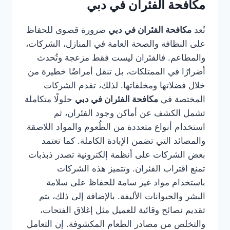
مكافحة الفئران في دبي
تُعد
مكافحة الفئران في دبي
ضرورة قصوى للحفاظ
على النظافة والصحة العامة في المنازل، الشركات،
والمطاعم. فالفئران ليست فقط مزعجة وتُحدث
أضرارًا في الممتلكات، بل تنقل أمراضًا خطيرة من
خلال فضلاتها ومخلفاتها. لذلك، تقدم الشركات
المختصة في
مكافحة الفئران في دبي
حلولًا متكاملة
تشمل الكشف عن أماكن وجود الفئران، ثم
استخدام أنواع متعددة من الطُعوم والمواد اللاصقة
والمصائد التي تضمن الإبادة الكاملة. كما تعتمد
بعض الشركات على أنظمة إلكترونية تصدر ذبذبات
تمنع اقتراب الفئران. وتتميز هذه الشركات
باستخدام مواد غير سامة للحفاظ على سلامة
البشر والحيوانات الأليفة. بالإضافة إلى ذلك، يتم
تقديم نصائح وقائية للعميل مثل إغلاق الفتحات،
والتخلص من مصادر الطعام المكشوفة. إن التعامل