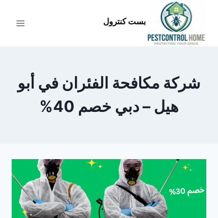
لتجاوز
لى
بست كنترول
لمحتوى
شركة مكافحة الفئران في أبو
هيل – دبي خصم 40%