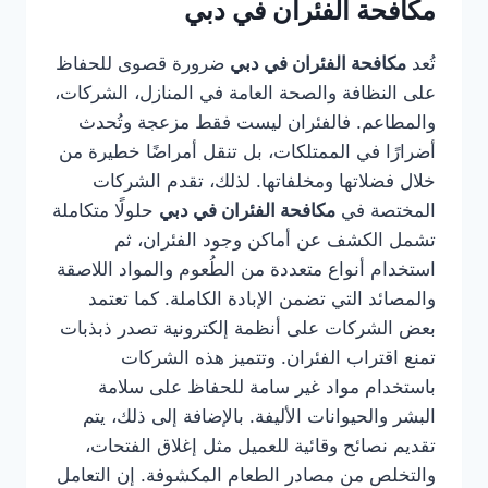
مكافحة الفئران في دبي
تُعد
مكافحة الفئران في دبي
ضرورة قصوى للحفاظ
على النظافة والصحة العامة في المنازل، الشركات،
والمطاعم. فالفئران ليست فقط مزعجة وتُحدث
أضرارًا في الممتلكات، بل تنقل أمراضًا خطيرة من
خلال فضلاتها ومخلفاتها. لذلك، تقدم الشركات
المختصة في
مكافحة الفئران في دبي
حلولًا متكاملة
تشمل الكشف عن أماكن وجود الفئران، ثم
استخدام أنواع متعددة من الطُعوم والمواد اللاصقة
والمصائد التي تضمن الإبادة الكاملة. كما تعتمد
بعض الشركات على أنظمة إلكترونية تصدر ذبذبات
تمنع اقتراب الفئران. وتتميز هذه الشركات
باستخدام مواد غير سامة للحفاظ على سلامة
البشر والحيوانات الأليفة. بالإضافة إلى ذلك، يتم
تقديم نصائح وقائية للعميل مثل إغلاق الفتحات،
والتخلص من مصادر الطعام المكشوفة. إن التعامل