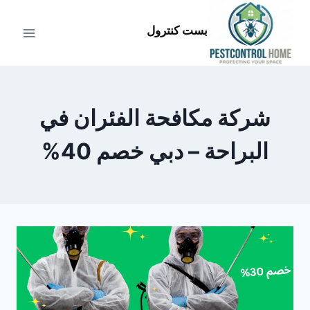
لتجاوز
لى
بست كنترول
لمحتوى
شركة مكافحة الفئران في
البراحة – دبي خصم 40%