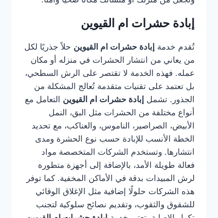
إبادة حشرات ام القيوين
تُقدم خدمة
إبادة حشرات ام القيوين
حلاً جذريًا لكل
من يعاني من انتشار الحشرات في منزله أو مكان
عمله. فهذه الخدمة لا تقتصر على الرش السطحي،
بل تعتمد على تقنيات متقدمة تُعالج المشكلة من
الجذور. تشمل
إبادة حشرات ام القيوين
التعامل مع
أنواع مختلفة من الحشرات مثل البق، النمل
الأبيض، الصراصير، الناموس، والعناكب، مع تحديد
الخطة الأنسب للإبادة حسب نوع الحشرة ومدى
انتشارها. وتستخدم الشركات المتخصصة مواد
فعالة طويلة الأمد، بالإضافة إلى أجهزة متطورة
لرش المبيدات بدقة في الأماكن المخفية. كما توفر
هذه الشركات حلولًا إضافية مثل الإغلاق الوقائي
للشقوق والثقوب، وتقديم نصائح سلوكية لتجنب
تكرار الإصابة. تعتبر خدمة
إبادة حشرات ام القيوين