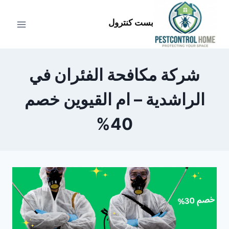
لتجاوز
لى
بست كنترول
لمحتوى
شركة مكافحة الفئران في
الراشدية – ام القيوين خصم
40%