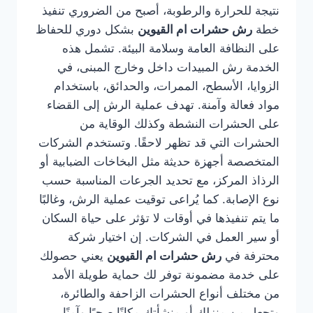
نتيجة للحرارة والرطوبة، أصبح من الضروري تنفيذ
خطة
رش حشرات ام القيوين
بشكل دوري للحفاظ
على النظافة العامة وسلامة البيئة. تشمل هذه
الخدمة رش المبيدات داخل وخارج المبنى، في
الزوايا، الأسطح، الممرات، والحدائق، باستخدام
مواد فعالة وآمنة. تهدف عملية الرش إلى القضاء
على الحشرات النشطة وكذلك الوقاية من
الحشرات التي قد تظهر لاحقًا. وتستخدم الشركات
المتخصصة أجهزة حديثة مثل البخاخات الضبابية أو
الرذاذ المركز، مع تحديد الجرعات المناسبة حسب
نوع الإصابة. كما يُراعى توقيت عملية الرش، وغالبًا
ما يتم تنفيذها في أوقات لا تؤثر على حياة السكان
أو سير العمل في الشركات. إن اختيار شركة
محترفة في
رش حشرات ام القيوين
يعني حصولك
على خدمة مضمونة توفر لك حماية طويلة الأمد
من مختلف أنواع الحشرات الزاحفة والطائرة،
وتجعل من منزلك أو منشأتك مكانًا صحيًا وآمنًا.