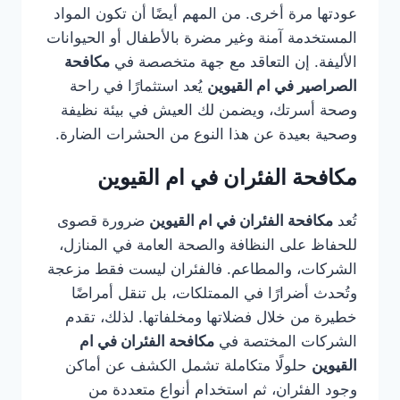
عودتها مرة أخرى. من المهم أيضًا أن تكون المواد
المستخدمة آمنة وغير مضرة بالأطفال أو الحيوانات
الأليفة. إن التعاقد مع جهة متخصصة في
مكافحة
الصراصير في ام القيوين
يُعد استثمارًا في راحة
وصحة أسرتك، ويضمن لك العيش في بيئة نظيفة
وصحية بعيدة عن هذا النوع من الحشرات الضارة.
مكافحة الفئران في ام القيوين
تُعد
مكافحة الفئران في ام القيوين
ضرورة قصوى
للحفاظ على النظافة والصحة العامة في المنازل،
الشركات، والمطاعم. فالفئران ليست فقط مزعجة
وتُحدث أضرارًا في الممتلكات، بل تنقل أمراضًا
خطيرة من خلال فضلاتها ومخلفاتها. لذلك، تقدم
الشركات المختصة في
مكافحة الفئران في ام
القيوين
حلولًا متكاملة تشمل الكشف عن أماكن
وجود الفئران، ثم استخدام أنواع متعددة من