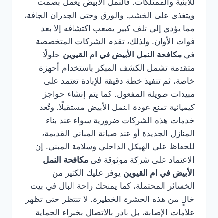
للأبنية والممتلكات. فالنمل الأبيض يعمل بصمت
ويتغذى على الخشب والورق وحتى الجدران الجافة،
مما يؤدي إلى تلف كبير يصعب اكتشافه إلا بعد
فوات الأوان. ولذلك، تقدم الشركات المتخصصة
في
مكافحة النمل الأبيض في ام القيوين
حلولًا
متقدمة تشمل الكشف المبكر باستخدام أجهزة
خاصة، ثم تنفيذ خطة دقيقة للإبادة تعتمد على
مبيدات طويلة المفعول. كما يتم إنشاء حواجز
كيميائية تمنع عودة النمل الأبيض مستقبلًا. وتُعد
خدمات هذه الشركات ضرورية سواء عند بناء
المنازل الجديدة أو عند صيانة المباني القديمة،
للحفاظ على الهيكل الداخلي وسلامة المبنى. إن
الاعتماد على شركة موثوقة في
مكافحة النمل
الأبيض في ام القيوين
يوفر عليك الكثير من
الخسائر المحتملة، كما يمنحك راحة البال في بيت
خالٍ من هذه الحشرة الخطيرة. لا تنتظر حتى تظهر
علامات الإصابة، بل بادر بالاتصال بخبراء الحماية