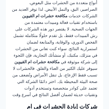
أنواع متعددة من الحشرات مثل البعوض،
الصراصير، البق، والنمل الأبيض. لذا توفر العديد من
الشركات خدمات
مكافحة حشرات ام القيوين
باستخدام تقنيات فعالة ومبيدات معتمدة من
الجهات الصحية. لا يقتصر دور هذه الشركات على
رش المبيدات فقط، بل تقدم حلولًا متكاملة تشمل
الفحص الدوري، والوقاية، والمتابعة لضمان
استمرارية النتائج. سواء كنت تعاني من الحشرات
في منزلك، مكتبك، أو منشأتك التجارية، فإن اللجوء
إلى شركة موثوقة في
مكافحة حشرات ام القيوين
سيوفر عليك الكثير من العناء والقلق. فالحشرات لا
تسبب فقط الإزعاج، بل تنقل الأمراض وتُضعف من
صحة البيئة المحيطة بك. اختر دائمًا الشركة التي
تعتمد على كوادر متخصصة وتستخدم أدوات
وتقنيات حديثة لضمان أفضل النتائج في أسرع وقت
شركات إبادة الحشرات في ام