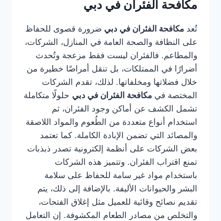
مكافحة الفئران في دبي
تُعد
مكافحة الفئران في دبي
ضرورة قصوى للحفاظ
على النظافة والصحة العامة في المنازل، الشركات،
والمطاعم. فالفئران ليست فقط مزعجة وتُحدث
أضرارًا في الممتلكات، بل تنقل أمراضًا خطيرة من
خلال فضلاتها ومخلفاتها. لذلك، تقدم الشركات
المختصة في
مكافحة الفئران في دبي
حلولًا متكاملة
تشمل الكشف عن أماكن وجود الفئران، ثم
استخدام أنواع متعددة من الطُعوم والمواد اللاصقة
والمصائد التي تضمن الإبادة الكاملة. كما تعتمد
بعض الشركات على أنظمة إلكترونية تصدر ذبذبات
تمنع اقتراب الفئران. وتتميز هذه الشركات
باستخدام مواد غير سامة للحفاظ على سلامة
البشر والحيوانات الأليفة. بالإضافة إلى ذلك، يتم
تقديم نصائح وقائية للعميل مثل إغلاق الفتحات،
والتخلص من مصادر الطعام المكشوفة. إن التعامل