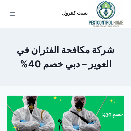
لتجاوز
لى
بست كنترول
لمحتوى
شركة مكافحة الفئران في
العوير – دبي خصم 40%