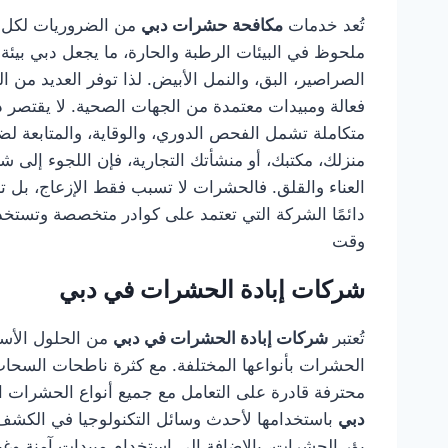
تُعد خدمات
مكافحة حشرات دبي
من الضروريات لكل م
ملحوظ في البيئات الرطبة والحارة، ما يجعل دبي بيئ
الصراصير، البق، والنمل الأبيض. لذا توفر العديد من
فعالة ومبيدات معتمدة من الجهات الصحية. لا يقتصر 
متكاملة تشمل الفحص الدوري، والوقاية، والمتابعة ل
منزلك، مكتبك، أو منشأتك التجارية، فإن اللجوء إلى 
العناء والقلق. فالحشرات لا تسبب فقط الإزعاج، بل 
دائمًا الشركة التي تعتمد على كوادر متخصصة وتستخد
وقت
شركات إبادة الحشرات في دبي
تُعتبر
شركات إبادة الحشرات في دبي
من الحلول الأسا
الحشرات بأنواعها المختلفة. مع كثرة ناطحات السحاب
محترفة قادرة على التعامل مع جميع أنواع الحشرات الز
دبي
باستخدامها لأحدث وسائل التكنولوجيا في الكشف 
بؤر الحشرات، بالإضافة إلى استخدام مبيدات آمنة وغ