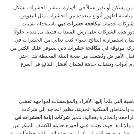
ن يسكن أو يدير عملاً في الإمارة. تنتشر الحشرات بشكل
ة مناسبة لظهور أنواع متعددة من الحشرات مثل البعوض،
 الشركات خدمات
مكافحة حشرات دبي
باستخدام تقنيات
دور هذه الشركات على رش المبيدات فقط، بل تقدم حلولًا
ضمان استمرارية النتائج. سواء كنت تعاني من الحشرات في
شركة موثوقة في
مكافحة حشرات دبي
سيوفر عليك الكثير من
تنقل الأمراض وتُضعف من صحة البيئة المحيطة بك. اختر
م أدوات وتقنيات حديثة لضمان أفضل النتائج في أسرع
سية التي يلجأ إليها الأفراد والمؤسسات لمواجهة تفشي
 والمناطق السكنية الحديثة، تظهر الحاجة إلى شركات
احفة والطائرة بفعالية. تتميز
شركات إبادة الحشرات في
والإبادة، حيث تعتمد على أجهزة حديثة للكشف المبكر عن
ير ضارة بصحة الإنسان. كما توفر هذه الشركات خططًا دورية