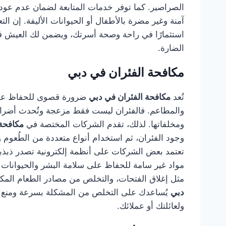
الصراصير. كما توفر خدمات المتابعة لضمان عدم عودت
آمنة وغير مضرة بالأطفال أو الحيوانات الأليفة. إن 
استثمارًا في راحة وصحة أسرتك، ويضمن لك العيش في
الضارة.
مكافحة الفئران في دبي
تُعد
مكافحة الفئران في دبي
ضرورة قصوى للحفاظ على 
والمطاعم. فالفئران ليست فقط مزعجة وتُحدث أضرارًا
ومخلفاتها. لذلك، تقدم الشركات المختصة في
مكافحة 
وجود الفئران، ثم استخدام أنواع متعددة من الطُعوم وا
تعتمد بعض الشركات على أنظمة إلكترونية تصدر ذبذبا
مواد غير سامة للحفاظ على سلامة البشر والحيوانات الأ
مثل إغلاق الفتحات، والتخلص من مصادر الطعام المك
دبي
يُساعدك على التخلص من المشكلة بسرعة ومنع تكرا
ولعائلتك أو عملائك.