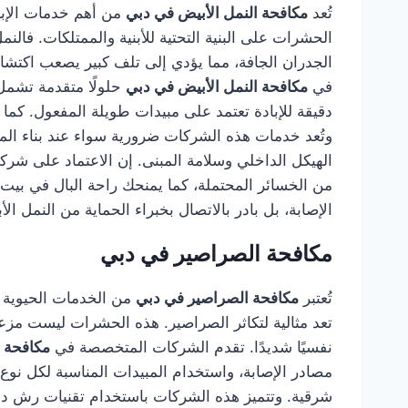
تُعد
مكافحة النمل الأبيض في دبي
من أهم خدمات الإباد
الحشرات على البنية التحتية للأبنية والممتلكات. ف
الجدران الجافة، مما يؤدي إلى تلف كبير يصعب اكتشاف
في
مكافحة النمل الأبيض في دبي
حلولًا متقدمة تشمل
دقيقة للإبادة تعتمد على مبيدات طويلة المفعول. كما ي
وتُعد خدمات هذه الشركات ضرورية سواء عند بناء المنا
الهيكل الداخلي وسلامة المبنى. إن الاعتماد على شر
من الخسائر المحتملة، كما يمنحك راحة البال في بيت
الإصابة، بل بادر بالاتصال بخبراء الحماية من النمل الأ
مكافحة الصراصير في دبي
تُعتبر
مكافحة الصراصير في دبي
من الخدمات الحيوية ال
تعد مثالية لتكاثر الصراصير. هذه الحشرات ليست مزع
نفسيًا شديدًا. تقدم الشركات المتخصصة في
مكافحة 
مصادر الإصابة، واستخدام المبيدات المناسبة لكل نوع 
شرقية. وتتميز هذه الشركات باستخدام تقنيات رش دق