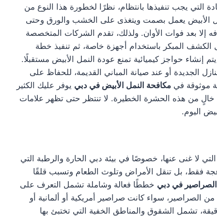
ة التي يجب تنفيذها بانتظام، نظرًا لخطورة هذا النوع من
النمل الأبيض يعمل بصمت ويتغذى على الخشب والورق وحتى
ه إلا بعد فوات الأوان. ولذلك، تقدم الشركات المتخصصة
 الكشف المبكر باستخدام أجهزة خاصة، ثم تنفيذ خطة
تم إنشاء حواجز كيميائية تمنع عودة النمل الأبيض مستقبلًا.
زل الجديدة أو عند صيانة المباني القديمة، للحفاظ على
كة موثوقة في
مكافحة النمل الأبيض في دبي
يوفر عليك الكثير
 خالٍ من هذه الحشرة الخطيرة. لا تنتظر حتى تظهر علامات
بيض اليوم.
تي لا غنى عنها، خصوصًا في بيئة دبي الحارة والرطبة التي
جة فقط، بل تنقل الأمراض وتلوث الطعام وتسبب قلقًا
الصراصير في دبي
خططًا فعالة وشاملة تشمل التعرف على
من الصراصير، سواء كانت صراصير أمريكية أو ألمانية أو
يقة، تشمل الشقوق والمناطق الخفية التي تختبئ بها