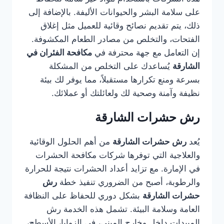
على سلامة البشر والحيوانات الأليفة. بالإضافة إلى
ذلك، يتم تقديم نصائح وقائية للعميل مثل إغلاق
الفتحات، والتخلص من مصادر الطعام المكشوفة.
إن التعامل مع جهة محترفة في
مكافحة الفئران في
الشارقة
يُساعدك على التخلص من المشكلة
بسرعة ومنع تكرارها مستقبلاً، مما يوفر لك بيئة
نظيفة وآمنة وصحية لك ولعائلتك أو عملائك.
رش حشرات الشارقة
يُعد
رش حشرات الشارقة
من أهم الحلول الوقائية
والعلاجية التي توفرها شركات مكافحة الحشرات
في الإمارة. مع تزايد أعداد الحشرات نتيجة للحرارة
والرطوبة، أصبح من الضروري تنفيذ خطة
رش
حشرات الشارقة
بشكل دوري للحفاظ على النظافة
العامة وسلامة البيئة. تشمل هذه الخدمة رش
المبيدات داخل وخارج المبنى، في الزوايا، الأسطح،