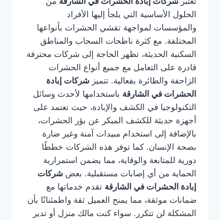
تُعتبر
شركات إبادة الحشرات في الشارقة
من
الحلول الأساسية التي يلجأ إليها الأفراد
والمؤسسات لمواجهة تفشي الحشرات بأنواعها
المختلفة. مع كثرة ناطحات السحاب والمناطق
السكنية الحديثة، تظهر الحاجة إلى شركات محترفة
قادرة على التعامل مع جميع أنواع الحشرات
الزاحفة والطائرة بفعالية. تتميز
شركات إبادة
الحشرات في الشارقة
باستخدامها لأحدث وسائل
التكنولوجيا في الكشف والإبادة، حيث تعتمد على
أجهزة حديثة للكشف المبكر عن بؤر الحشرات،
بالإضافة إلى استخدام مبيدات آمنة وغير ضارة
بصحة الإنسان. كما توفر هذه الشركات خططًا
دورية للمتابعة والوقاية، مما يضمن استمرارية
الحماية من أي إصابات مستقبلية. بعض
شركات
إبادة الحشرات في الشارقة
تقدم خدماتها مع
ضمانات موثقة، مما يمنح العميل ثقة واطمئنانًا بأن
المشكلة لن تتكرر. سواء كنت مالك منزل أو تدير