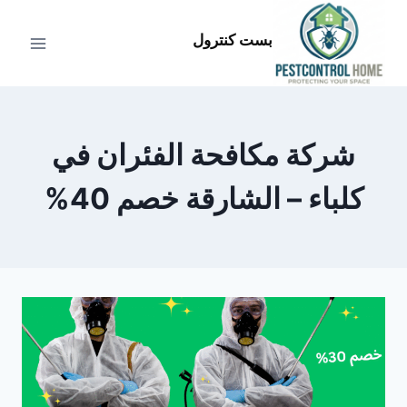
لتجاوز
لى
بست كنترول
لمحتوى
شركة مكافحة الفئران في
كلباء – الشارقة خصم 40%