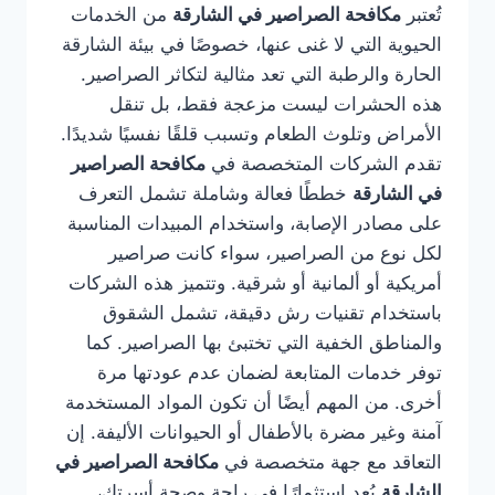
تُعتبر
مكافحة الصراصير في الشارقة
من الخدمات
الحيوية التي لا غنى عنها، خصوصًا في بيئة الشارقة
الحارة والرطبة التي تعد مثالية لتكاثر الصراصير.
هذه الحشرات ليست مزعجة فقط، بل تنقل
الأمراض وتلوث الطعام وتسبب قلقًا نفسيًا شديدًا.
تقدم الشركات المتخصصة في
مكافحة الصراصير
في الشارقة
خططًا فعالة وشاملة تشمل التعرف
على مصادر الإصابة، واستخدام المبيدات المناسبة
لكل نوع من الصراصير، سواء كانت صراصير
أمريكية أو ألمانية أو شرقية. وتتميز هذه الشركات
باستخدام تقنيات رش دقيقة، تشمل الشقوق
والمناطق الخفية التي تختبئ بها الصراصير. كما
توفر خدمات المتابعة لضمان عدم عودتها مرة
أخرى. من المهم أيضًا أن تكون المواد المستخدمة
آمنة وغير مضرة بالأطفال أو الحيوانات الأليفة. إن
التعاقد مع جهة متخصصة في
مكافحة الصراصير في
الشارقة
يُعد استثمارًا في راحة وصحة أسرتك،