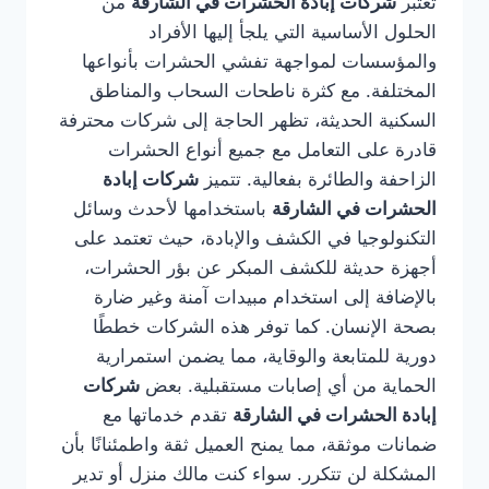
تُعتبر
شركات إبادة الحشرات في الشارقة
من
الحلول الأساسية التي يلجأ إليها الأفراد
والمؤسسات لمواجهة تفشي الحشرات بأنواعها
المختلفة. مع كثرة ناطحات السحاب والمناطق
السكنية الحديثة، تظهر الحاجة إلى شركات محترفة
قادرة على التعامل مع جميع أنواع الحشرات
الزاحفة والطائرة بفعالية. تتميز
شركات إبادة
الحشرات في الشارقة
باستخدامها لأحدث وسائل
التكنولوجيا في الكشف والإبادة، حيث تعتمد على
أجهزة حديثة للكشف المبكر عن بؤر الحشرات،
بالإضافة إلى استخدام مبيدات آمنة وغير ضارة
بصحة الإنسان. كما توفر هذه الشركات خططًا
دورية للمتابعة والوقاية، مما يضمن استمرارية
الحماية من أي إصابات مستقبلية. بعض
شركات
إبادة الحشرات في الشارقة
تقدم خدماتها مع
ضمانات موثقة، مما يمنح العميل ثقة واطمئنانًا بأن
المشكلة لن تتكرر. سواء كنت مالك منزل أو تدير