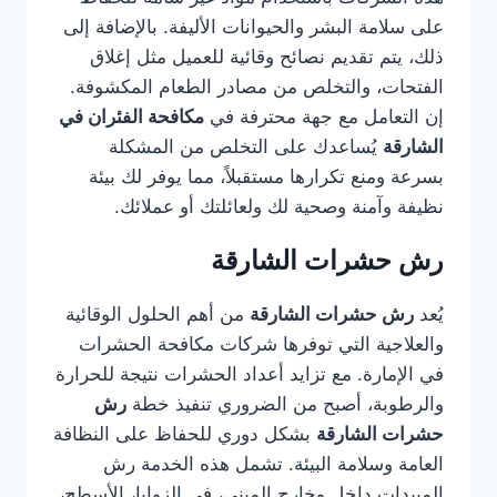
على سلامة البشر والحيوانات الأليفة. بالإضافة إلى
ذلك، يتم تقديم نصائح وقائية للعميل مثل إغلاق
الفتحات، والتخلص من مصادر الطعام المكشوفة.
إن التعامل مع جهة محترفة في
مكافحة الفئران في
الشارقة
يُساعدك على التخلص من المشكلة
بسرعة ومنع تكرارها مستقبلاً، مما يوفر لك بيئة
نظيفة وآمنة وصحية لك ولعائلتك أو عملائك.
رش حشرات الشارقة
يُعد
رش حشرات الشارقة
من أهم الحلول الوقائية
والعلاجية التي توفرها شركات مكافحة الحشرات
في الإمارة. مع تزايد أعداد الحشرات نتيجة للحرارة
والرطوبة، أصبح من الضروري تنفيذ خطة
رش
حشرات الشارقة
بشكل دوري للحفاظ على النظافة
العامة وسلامة البيئة. تشمل هذه الخدمة رش
المبيدات داخل وخارج المبنى، في الزوايا، الأسطح،