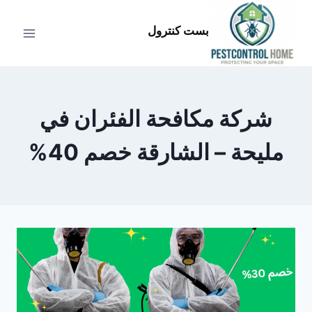
لتجاوز
لى
بست كنترول
لمحتوى
شركة مكافحة الفئران في
مليحة – الشارقة خصم 40%