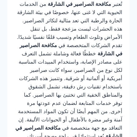
تُعتبر
مكافحة الصراصير في الشارقة
من الخدمات
الحيوية التي لا غنى عنها، خصوصًا في بيئة الشارقة
الحارة والرطبة التي تعد مثالية لتكاثر الصراصير.
هذه الحشرات ليست مزعجة فقط، بل تنقل
الأمراض وتلوث الطعام وتسبب قلقًا نفسيًا شديدًا.
تقدم الشركات المتخصصة في
مكافحة الصراصير
في الشارقة
خططًا فعالة وشاملة تشمل التعرف
على مصادر الإصابة، واستخدام المبيدات المناسبة
لكل نوع من الصراصير، سواء كانت صراصير
أمريكية أو ألمانية أو شرقية. وتتميز هذه الشركات
باستخدام تقنيات رش دقيقة، تشمل الشقوق
والمناطق الخفية التي تختبئ بها الصراصير. كما
توفر خدمات المتابعة لضمان عدم عودتها مرة
أخرى. من المهم أيضًا أن تكون المواد المستخدمة
آمنة وغير مضرة بالأطفال أو الحيوانات الأليفة. إن
التعاقد مع جهة متخصصة في
مكافحة الصراصير في
الشارقة
يُعد استثمارًا في راحة وصحة أسرتك،