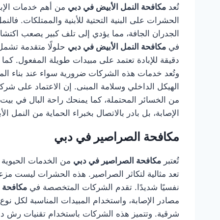
تُعد
مكافحة النمل الأبيض في دبي
من أهم خدمات الإباد
الحشرات على البنية التحتية للأبنية والممتلكات. ف
الجدران الجافة، مما يؤدي إلى تلف كبير يصعب اكتشاف
في
مكافحة النمل الأبيض في دبي
حلولًا متقدمة تشمل
دقيقة للإبادة تعتمد على مبيدات طويلة المفعول. كما ي
وتُعد خدمات هذه الشركات ضرورية سواء عند بناء المنا
الهيكل الداخلي وسلامة المبنى. إن الاعتماد على شر
من الخسائر المحتملة، كما يمنحك راحة البال في بيت
الإصابة، بل بادر بالاتصال بخبراء الحماية من النمل الأ
مكافحة الصراصير في دبي
تُعتبر
مكافحة الصراصير في دبي
من الخدمات الحيوية ال
تعد مثالية لتكاثر الصراصير. هذه الحشرات ليست مزع
نفسيًا شديدًا. تقدم الشركات المتخصصة في
مكافحة 
مصادر الإصابة، واستخدام المبيدات المناسبة لكل نوع 
شرقية. وتتميز هذه الشركات باستخدام تقنيات رش دق