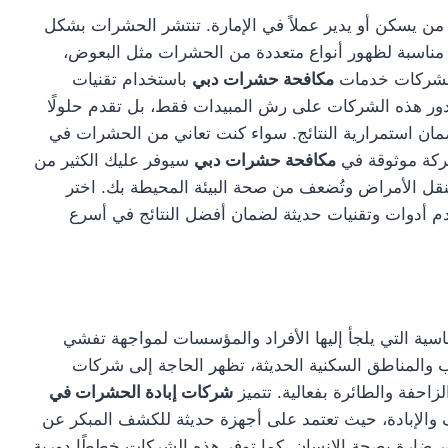
ن يسكن أو يدير عملاً في الإمارة. تنتشر الحشرات بشكل
ة مناسبة لظهور أنواع متعددة من الحشرات مثل البعوض،
 الشركات خدمات
مكافحة حشرات دبي
باستخدام تقنيات
دور هذه الشركات على رش المبيدات فقط، بل تقدم حلولًا
ضمان استمرارية النتائج. سواء كنت تعاني من الحشرات في
شركة موثوقة في
مكافحة حشرات دبي
سيوفر عليك الكثير من
تنقل الأمراض وتُضعف من صحة البيئة المحيطة بك. اختر
م أدوات وتقنيات حديثة لضمان أفضل النتائج في أسرع
سية التي يلجأ إليها الأفراد والمؤسسات لمواجهة تفشي
 والمناطق السكنية الحديثة، تظهر الحاجة إلى شركات
احفة والطائرة بفعالية. تتميز
شركات إبادة الحشرات في
والإبادة، حيث تعتمد على أجهزة حديثة للكشف المبكر عن
ير ضارة بصحة الإنسان. كما توفر هذه الشركات خططًا دورية