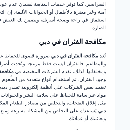
الصراصير. كما توفر خدمات المتابعة لضمان عدم عودت
آمنة وغير مضرة بالأطفال أو الحيوانات الأليفة. إن 
استثمارًا في راحة وصحة أسرتك، ويضمن لك العيش في
الضارة.
مكافحة الفئران في دبي
تُعد
مكافحة الفئران في دبي
ضرورة قصوى للحفاظ على 
والمطاعم. فالفئران ليست فقط مزعجة وتُحدث أضرارًا
ومخلفاتها. لذلك، تقدم الشركات المختصة في
مكافحة 
وجود الفئران، ثم استخدام أنواع متعددة من الطُعوم وا
تعتمد بعض الشركات على أنظمة إلكترونية تصدر ذبذبا
مواد غير سامة للحفاظ على سلامة البشر والحيوانات الأ
مثل إغلاق الفتحات، والتخلص من مصادر الطعام المك
دبي
يُساعدك على التخلص من المشكلة بسرعة ومنع تكرا
ولعائلتك أو عملائك.