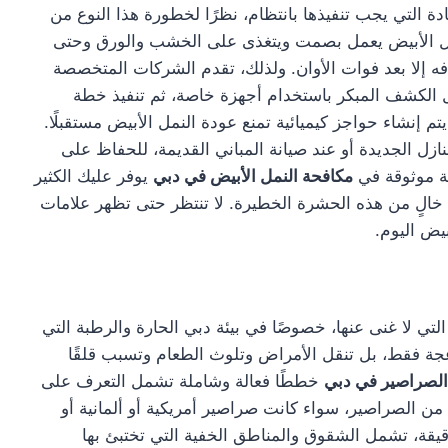
ة التي يجب تنفيذها بانتظام، نظرًا لخطورة هذا النوع من
النمل الأبيض يعمل بصمت ويتغذى على الخشب والورق وحتى
ه إلا بعد فوات الأوان. ولذلك، تقدم الشركات المتخصصة
 الكشف المبكر باستخدام أجهزة خاصة، ثم تنفيذ خطة
تم إنشاء حواجز كيميائية تمنع عودة النمل الأبيض مستقبلًا.
زل الجديدة أو عند صيانة المباني القديمة، للحفاظ على
كة موثوقة في
مكافحة النمل الأبيض في دبي
يوفر عليك الكثير
 خالٍ من هذه الحشرة الخطيرة. لا تنتظر حتى تظهر علامات
بيض اليوم.
تي لا غنى عنها، خصوصًا في بيئة دبي الحارة والرطبة التي
جة فقط، بل تنقل الأمراض وتلوث الطعام وتسبب قلقًا
الصراصير في دبي
خططًا فعالة وشاملة تشمل التعرف على
من الصراصير، سواء كانت صراصير أمريكية أو ألمانية أو
يقة، تشمل الشقوق والمناطق الخفية التي تختبئ بها