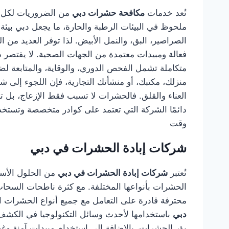
تُعد خدمات
مكافحة حشرات دبي
من الضروريات لكل م
ملحوظ في البيئات الرطبة والحارة، ما يجعل دبي بيئ
الصراصير، البق، والنمل الأبيض. لذا توفر العديد من
فعالة ومبيدات معتمدة من الجهات الصحية. لا يقتصر 
متكاملة تشمل الفحص الدوري، والوقاية، والمتابعة ل
منزلك، مكتبك، أو منشأتك التجارية، فإن اللجوء إلى 
العناء والقلق. فالحشرات لا تسبب فقط الإزعاج، بل 
دائمًا الشركة التي تعتمد على كوادر متخصصة وتستخد
وقت
شركات إبادة الحشرات في دبي
تُعتبر
شركات إبادة الحشرات في دبي
من الحلول الأسا
الحشرات بأنواعها المختلفة. مع كثرة ناطحات السحاب
محترفة قادرة على التعامل مع جميع أنواع الحشرات الز
دبي
باستخدامها لأحدث وسائل التكنولوجيا في الكشف 
بؤر الحشرات، بالإضافة إلى استخدام مبيدات آمنة وغ