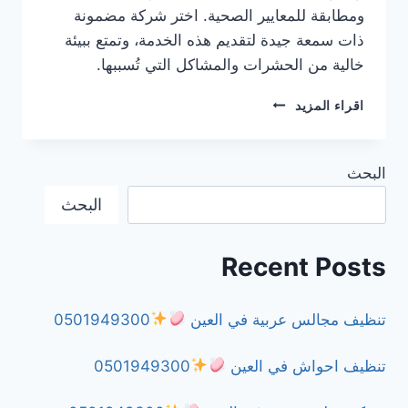
ومطابقة للمعايير الصحية. اختر شركة مضمونة
ذات سمعة جيدة لتقديم هذه الخدمة، وتمتع ببيئة
خالية من الحشرات والمشاكل التي تُسببها.
شركة
اقراء المزيد
مكافحة
النمل
الأسود
البحث
في
الشارقة
البحث
0501949300
Recent Posts
تنظيف مجالس عربية في العين
0501949300
تنظيف احواش في العين
0501949300