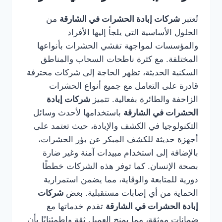
تُعتبر
شركات إبادة الحشرات في الشارقة
من
الحلول الأساسية التي يلجأ إليها الأفراد
والمؤسسات لمواجهة تفشي الحشرات بأنواعها
المختلفة. مع كثرة ناطحات السحاب والمناطق
السكنية الحديثة، تظهر الحاجة إلى شركات محترفة
قادرة على التعامل مع جميع أنواع الحشرات
الزاحفة والطائرة بفعالية. تتميز
شركات إبادة
الحشرات في الشارقة
باستخدامها لأحدث وسائل
التكنولوجيا في الكشف والإبادة، حيث تعتمد على
أجهزة حديثة للكشف المبكر عن بؤر الحشرات،
بالإضافة إلى استخدام مبيدات آمنة وغير ضارة
بصحة الإنسان. كما توفر هذه الشركات خططًا
دورية للمتابعة والوقاية، مما يضمن استمرارية
الحماية من أي إصابات مستقبلية. بعض
شركات
إبادة الحشرات في الشارقة
تقدم خدماتها مع
ضمانات موثقة، مما يمنح العميل ثقة واطمئنانًا بأن