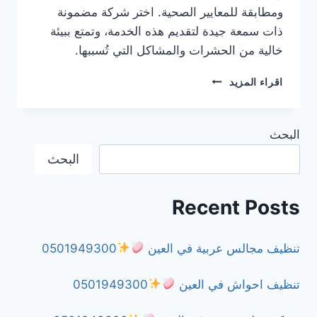
ومطابقة للمعايير الصحية. اختر شركة مضمونة
ذات سمعة جيدة لتقديم هذه الخدمة، وتمتع ببيئة
خالية من الحشرات والمشاكل التي تُسببها.
شركة
اقراء المزيد
مكافحة
النمل
الأسود
البحث
في
الشارقة
البحث
0501949300
Recent Posts
تنظيف مجالس عربية في العين
0501949300
تنظيف احواش في العين
0501949300