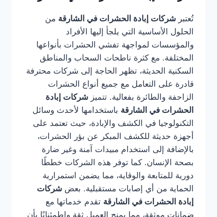
تُعتبر
شركات إبادة الحشرات في الشارقة
من
الحلول الأساسية التي يلجأ إليها الأفراد
والمؤسسات لمواجهة تفشي الحشرات بأنواعها
المختلفة. مع كثرة ناطحات السحاب والمناطق
السكنية الحديثة، تظهر الحاجة إلى شركات محترفة
قادرة على التعامل مع جميع أنواع الحشرات
الزاحفة والطائرة بفعالية. تتميز
شركات إبادة
الحشرات في الشارقة
باستخدامها لأحدث وسائل
التكنولوجيا في الكشف والإبادة، حيث تعتمد على
أجهزة حديثة للكشف المبكر عن بؤر الحشرات،
بالإضافة إلى استخدام مبيدات آمنة وغير ضارة
بصحة الإنسان. كما توفر هذه الشركات خططًا
دورية للمتابعة والوقاية، مما يضمن استمرارية
الحماية من أي إصابات مستقبلية. بعض
شركات
إبادة الحشرات في الشارقة
تقدم خدماتها مع
ضمانات موثقة، مما يمنح العميل ثقة واطمئنانًا بأن