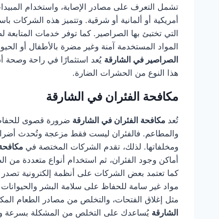
تشمل التعرف على مصادر الإصابة، واستخدام المبيدا
أمريكية أو ألمانية أو شرقية. وتتميز هذه الشركات 
التي تختبئ بها الصراصير. كما توفر خدمات المتابعة 
المواد المستخدمة آمنة وغير مضرة بالأطفال أو الحيو
الصراصير في الشارقة
يُعد استثمارًا في راحة وصحة 
هذا النوع من الحشرات الضارة.
مكافحة الفئران في الشارقة
تُعد
مكافحة الفئران في الشارقة
ضرورة قصوى للحفاظ ع
والمطاعم. فالفئران ليست فقط مزعجة وتُحدث أضرارًا
ومخلفاتها. لذلك، تقدم الشركات المختصة في
مكافحة 
أماكن وجود الفئران، ثم استخدام أنواع متعددة من الطُ
كما تعتمد بعض الشركات على أنظمة إلكترونية تصدر ذ
مواد غير سامة للحفاظ على سلامة البشر والحيوانات الأ
مثل إغلاق الفتحات، والتخلص من مصادر الطعام المك
الشارقة
يُساعدك على التخلص من المشكلة بسرعة ومنع 