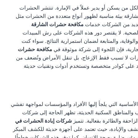
ل من يسكن أو يدير عملاً في الإمارة. تنتشر الحشرات
شارقة بيئة مناسبة لظهور أنواع متعددة من الحشرات مثل
العديد من الشركات خدمات
مكافحة حشرات الشارقة
الصحية. لا يقتصر دور هذه الشركات على رش المبيدات
وقاية، والمتابعة لضمان استمرارية النتائج. سواء كنت
ارية، فإن اللجوء إلى شركة موثوقة في
مكافحة حشرات
شرات لا تسبب فقط الإزعاج، بل تنقل الأمراض وتُضعف من
تمد على كوادر متخصصة وتستخدم أدوات وتقنيات حديثة
أساسية التي يلجأ إليها الأفراد والمؤسسات لمواجهة تفشي
 والمناطق السكنية الحديثة، تظهر الحاجة إلى شركات
احفة والطائرة بفعالية. تتميز
شركات إبادة الحشرات في
كشف والإبادة، حيث تعتمد على أجهزة حديثة للكشف المبكر
 وغير ضارة بصحة الإنسان. كما توفر هذه الشركات خططًا