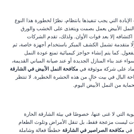
إبادة التي يجب تنفيذها بانتظام، نظرًا لخطورة هذا النوع
. فالنمل الأبيض يعمل بصمت ويتغذى على الخشب والورق
كتشافه إلا بعد فوات الأوان. ولذلك، تقدم الشركات
ًا متقدمة تشمل الكشف المبكر باستخدام أجهزة خاصة، ثم
فعول. كما يتم إنشاء حواجز كيميائية تمنع عودة النمل
ء عند بناء المنازل الجديدة أو عند صيانة المباني القديمة،
عتماد على شركة موثوقة في
مكافحة النمل الأبيض في الشارقة
احة البال في بيت خالٍ من هذه الحشرة الخطيرة. لا تنتظر
حماية من النمل الأبيض اليوم.
ة التي لا غنى عنها، خصوصًا في بيئة الشارقة الحارة
شرات ليست مزعجة فقط، بل تنقل الأمراض وتلوث الطعام
ة في
مكافحة الصراصير في الشارقة
خططًا فعالة وشاملة