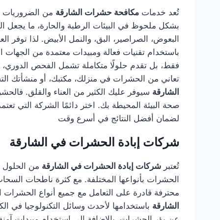
تُعد خدمات
مكافحة حشرات الشارقة
من الضروريات لك
بشكل ملحوظ في البيئات الرطبة والحارة، ما يجعل ال
البعوض، الصراصير، البق، والنمل الأبيض. لذا توفر 
باستخدام تقنيات فعالة ومبيدات معتمدة من الجهات 
فقط، بل تقدم حلولًا متكاملة تشمل الفحص الدوري، وال
تعاني من الحشرات في منزلك، مكتبك، أو منشأتك التج
الشارقة
سيوفر عليك الكثير من العناء والقلق. فالح
صحة البيئة المحيطة بك. اختر دائمًا الشركة التي تع
لضمان أفضل النتائج في أسرع وقت
شركات إبادة الحشرات في الشارقة
تُعتبر
شركات إبادة الحشرات في الشارقة
من الحلول ال
الحشرات بأنواعها المختلفة. مع كثرة ناطحات السحاب
محترفة قادرة على التعامل مع جميع أنواع الحشرات الز
الشارقة
باستخدامها لأحدث وسائل التكنولوجيا في ال
عن بؤر الحشرات، بالإضافة إلى استخدام مبيدات آمنة