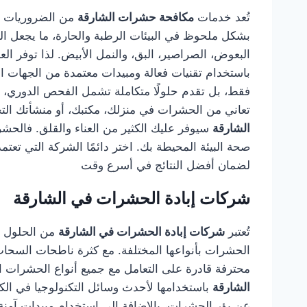
تُعد خدمات
مكافحة حشرات الشارقة
من الضروريات لك
بشكل ملحوظ في البيئات الرطبة والحارة، ما يجعل ال
البعوض، الصراصير، البق، والنمل الأبيض. لذا توفر 
باستخدام تقنيات فعالة ومبيدات معتمدة من الجهات 
فقط، بل تقدم حلولًا متكاملة تشمل الفحص الدوري، وال
تعاني من الحشرات في منزلك، مكتبك، أو منشأتك التج
الشارقة
سيوفر عليك الكثير من العناء والقلق. فالح
صحة البيئة المحيطة بك. اختر دائمًا الشركة التي تع
لضمان أفضل النتائج في أسرع وقت
شركات إبادة الحشرات في الشارقة
تُعتبر
شركات إبادة الحشرات في الشارقة
من الحلول ال
الحشرات بأنواعها المختلفة. مع كثرة ناطحات السحاب
محترفة قادرة على التعامل مع جميع أنواع الحشرات الز
الشارقة
باستخدامها لأحدث وسائل التكنولوجيا في ال
عن بؤر الحشرات، بالإضافة إلى استخدام مبيدات آمنة