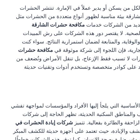
ل من يسكن أو يدير عملاً في الإمارة. تنتشر الحشرات
شارقة بيئة مناسبة لظهور أنواع متعددة من الحشرات مثل
العديد من الشركات خدمات
مكافحة حشرات الشارقة
الصحية. لا يقتصر دور هذه الشركات على رش المبيدات
وقاية، والمتابعة لضمان استمرارية النتائج. سواء كنت
ارية، فإن اللجوء إلى شركة موثوقة في
مكافحة حشرات
شرات لا تسبب فقط الإزعاج، بل تنقل الأمراض وتُضعف من
تمد على كوادر متخصصة وتستخدم أدوات وتقنيات حديثة
أساسية التي يلجأ إليها الأفراد والمؤسسات لمواجهة تفشي
 والمناطق السكنية الحديثة، تظهر الحاجة إلى شركات
احفة والطائرة بفعالية. تتميز
شركات إبادة الحشرات في
كشف والإبادة، حيث تعتمد على أجهزة حديثة للكشف المبكر
 وغير ضارة بصحة الإنسان. كما توفر هذه الشركات خططًا