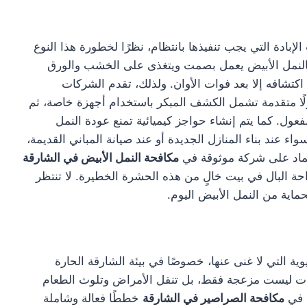
إبادة التي يجب تنفيذها بانتظام، نظرًا لخطورة هذا النوع
. فالنمل الأبيض يعمل بصمت ويتغذى على الخشب والورق
كتشافه إلا بعد فوات الأوان. ولذلك، تقدم الشركات
ًا متقدمة تشمل الكشف المبكر باستخدام أجهزة خاصة، ثم
فعول. كما يتم إنشاء حواجز كيميائية تمنع عودة النمل
ء عند بناء المنازل الجديدة أو عند صيانة المباني القديمة،
عتماد على شركة موثوقة في
مكافحة النمل الأبيض في الشارقة
احة البال في بيت خالٍ من هذه الحشرة الخطيرة. لا تنتظر
حماية من النمل الأبيض اليوم.
ة التي لا غنى عنها، خصوصًا في بيئة الشارقة الحارة
شرات ليست مزعجة فقط، بل تنقل الأمراض وتلوث الطعام
ة في
مكافحة الصراصير في الشارقة
خططًا فعالة وشاملة