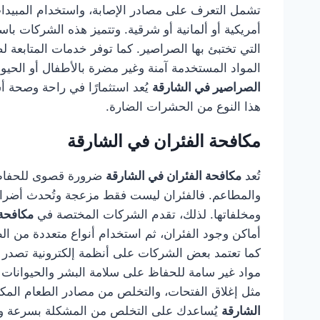
تشمل التعرف على مصادر الإصابة، واستخدام المبيدا
أمريكية أو ألمانية أو شرقية. وتتميز هذه الشركات 
التي تختبئ بها الصراصير. كما توفر خدمات المتابعة 
المواد المستخدمة آمنة وغير مضرة بالأطفال أو الحيو
الصراصير في الشارقة
يُعد استثمارًا في راحة وصحة 
هذا النوع من الحشرات الضارة.
مكافحة الفئران في الشارقة
تُعد
مكافحة الفئران في الشارقة
ضرورة قصوى للحفاظ ع
والمطاعم. فالفئران ليست فقط مزعجة وتُحدث أضرارًا
ومخلفاتها. لذلك، تقدم الشركات المختصة في
مكافحة 
أماكن وجود الفئران، ثم استخدام أنواع متعددة من الطُ
كما تعتمد بعض الشركات على أنظمة إلكترونية تصدر ذ
مواد غير سامة للحفاظ على سلامة البشر والحيوانات الأ
مثل إغلاق الفتحات، والتخلص من مصادر الطعام المك
الشارقة
يُساعدك على التخلص من المشكلة بسرعة ومنع 